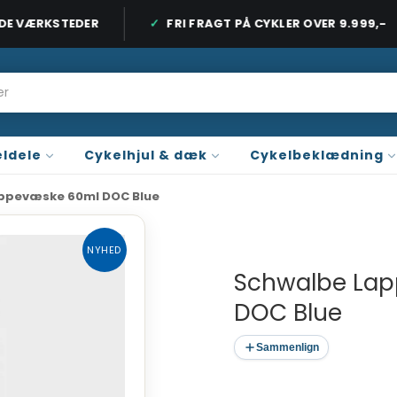
E VÆRKSTEDER
FRI FRAGT PÅ CYKLER OVER 9.999,-
 ORDRE OVER 899 KR. / CYKLER OVER 9.999 KR.
3 BUTIKKER PÅ SJÆ
ldele
Cykelhjul & dæk
Cykelbeklædning
ppevæske 60ml DOC Blue
NYHED
Schwalbe La
DOC Blue
Sammenlign