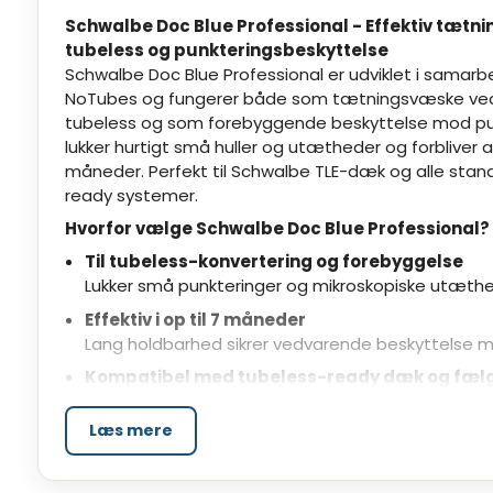
Schwalbe Doc Blue Professional - Effektiv tætni
tubeless og punkteringsbeskyttelse
Schwalbe Doc Blue Professional er udviklet i samar
NoTubes og fungerer både som tætningsvæske ved k
tubeless og som forebyggende beskyttelse mod pu
lukker hurtigt små huller og utætheder og forbliver akt
måneder. Perfekt til Schwalbe TLE-dæk og alle stan
ready systemer.
Hvorfor vælge Schwalbe Doc Blue Professional?
Til tubeless-konvertering og forebyggelse
Lukker små punkteringer og mikroskopiske utæthe
Effektiv i op til 7 måneder
Lang holdbarhed sikrer vedvarende beskyttelse m
Kompatibel med tubeless-ready dæk og fæl
Særligt velegnet til Schwalbe TLE, men fungerer og
Læs mere
Let at bruge - klar til at beskytte dine dæk
Doc Blue skal blot rystes før brug og hældes direk
ventilen eller ved montering. Mængden afhænger a