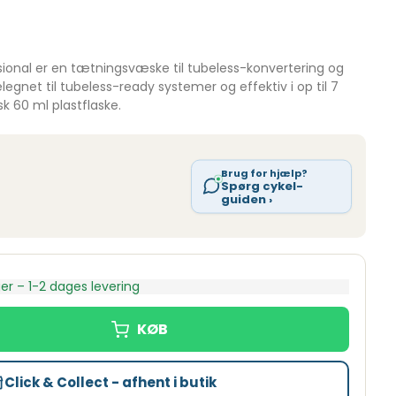
ional er en tætningsvæske til tubeless-konvertering og
legnet til tubeless-ready systemer og effektiv i op til 7
sk 60 ml plastflaske.
Brug for hjælp?
Spørg cykel-
guiden ›
ger – 1-2 dages levering
Click & Collect - afhent i butik