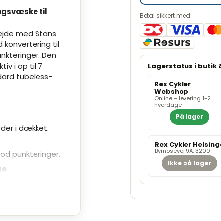
ngsvæske til
Betal sikkert med:
bejde med Stans
onvertering til
nkteringer. Den
iv i op til 7
dard tubeless-
Rex Cykler
Webshop
Online – levering 1-2
hverdage
På lager
der i dækket.
Rex Cykler Helsing
Bymosevej 9A, 3200
od punkteringer.
Ikke på lager
ge
så universelt.
te i dækket gennem
f dækkets bredde,