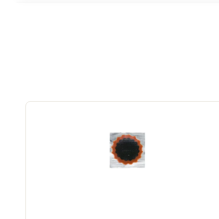
og produktet kan anvendes både forebyggende og
nye hjul.
Anbefalet dosering:
23-60 mm dæk - 60-90 ml / 62-100 mm dæk - 90-
Skal anvendes i tubeless-godkendte systeme
Bruges kun med dæk og fælge, der er mærket so
60 ml plastflaske - praktisk til en cykel
Kompakt format - ideel til hjemmebrug eller tur-
Vil du konvertere til tubeless og mindske risikoen for
Schwalbe Doc Blue Professional er din pålideli
- hurtigt, nemt og effektivt.