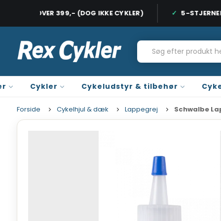
I FRAGT OVER 399,- (DOG IKKE CYKLER)
5-STJERNED
HURTIG LEVERING, 1-2 HVERDAGE
FRI FRAGT PÅ
er
Cykler
Cykeludstyr & tilbehør
Cyke
Forside
Cykelhjul & dæk
Lappegrej
Schwalbe La