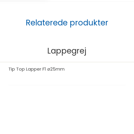
 ved opsætning af
Relaterede produkter
120 ml
r
m tubeless ready.
Lappegrej
forberedelse.
 punkteringer?
Tip Top Lapper F1 ø25mm
ge tætningsvæske