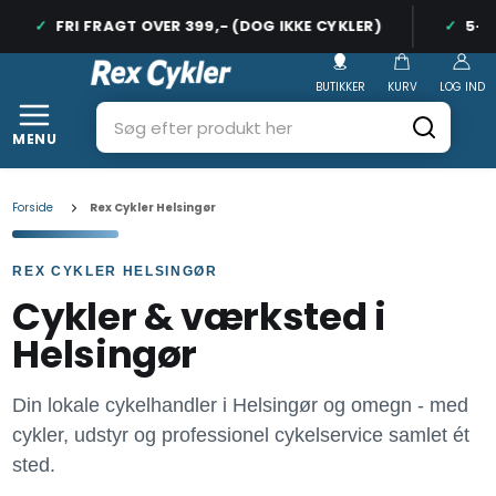
FRI FRAGT OVER 399,- (DOG IKKE CYKLER)
5-ST
BUTIKKER
KURV
LOG IND
MENU
Forside
Rex Cykler Helsingør
REX CYKLER HELSINGØR
Cykler & værksted i
Helsingør
Din lokale cykelhandler i Helsingør og omegn - med
cykler, udstyr og professionel cykelservice samlet ét
sted.