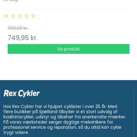
999,00 kr.
749,95 kr.
Vis produkt
Hos Rex Cykler har vi hjulpet cyklister i over 25 år. Med
flere butikker på Sjælland tilbyder vi et stort udvalg af
kvalitetscykler, udstyr og tilbehør fra anerkendte mærker.
På vores værksteder sørger dygtige mekanikere for
professionel service og reparation, så du altid kan cykle
trygt videre.