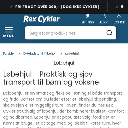
FRI FRAGT OVER 399,- (DOG IKKE CYKLER)
5-S
BUTIKKER
KURV
LOG IND
MENU
Forside
Cykeludstyr & tilbehør
Løbehjul
Løbehjul
Løbehjul - Praktisk og sjov
transport til børn og voksne
Et løbehjul er en smart og fleksibel løsning til både transport
og fritid. Uanset om du leder efter et løbehjul til pendling,
skolevejen eller hyggelige ture i byen, finder du hos Rex
Cykler et udvalg af løbehjul, der kombinerer kvalitet, komfort
og holdbarhed. Løbehjul er et populært valg, fordi det er
nemt at bruge, let at tage med og ideelt til korte ture, hvor