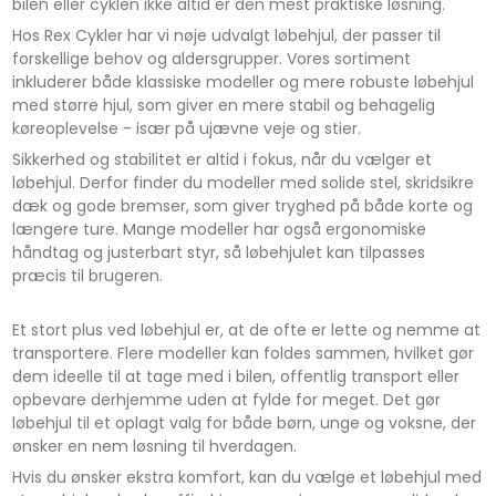
bilen eller cyklen ikke altid er den mest praktiske løsning.
Hos Rex Cykler har vi nøje udvalgt løbehjul, der passer til
forskellige behov og aldersgrupper. Vores sortiment
inkluderer både klassiske modeller og mere robuste løbehjul
med større hjul, som giver en mere stabil og behagelig
køreoplevelse - især på ujævne veje og stier.
Sikkerhed og stabilitet er altid i fokus, når du vælger et
løbehjul. Derfor finder du modeller med solide stel, skridsikre
dæk og gode bremser, som giver tryghed på både korte og
længere ture. Mange modeller har også ergonomiske
håndtag og justerbart styr, så løbehjulet kan tilpasses
præcis til brugeren.
Et stort plus ved løbehjul er, at de ofte er lette og nemme at
transportere. Flere modeller kan foldes sammen, hvilket gør
dem ideelle til at tage med i bilen, offentlig transport eller
opbevare derhjemme uden at fylde for meget. Det gør
løbehjul til et oplagt valg for både børn, unge og voksne, der
ønsker en nem løsning til hverdagen.
Hvis du ønsker ekstra komfort, kan du vælge et løbehjul med