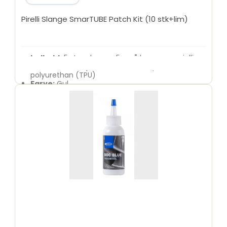
Pirelli Slange SmarTUBE Patch Kit (10 stk+lim)
Indhold:
5 store lapper, 5 små lapper, speciallim
Materialekompatibilitet:
Termoplastisk
polyurethan (TPU)
Farve:
Gul
Anvendelse:
Specielt designet til Pirelli
SmarTUBE slanger
Med Pirelli SmarTUBE Patch Kit kan du nemt og
effektivt reparere dine TPU-slanger og sikre en
længere levetid for dine cykelslanger.