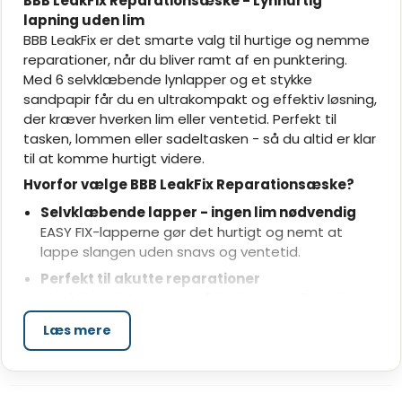
BBB LeakFix Reparationsæske - Lynhurtig
lapning uden lim
BBB LeakFix er det smarte valg til hurtige og nemme
reparationer, når du bliver ramt af en punktering.
Med 6 selvklæbende lynlapper og et stykke
sandpapir får du en ultrakompakt og effektiv løsning,
der kræver hverken lim eller ventetid. Perfekt til
tasken, lommen eller sadeltasken - så du altid er klar
til at komme hurtigt videre.
Hvorfor vælge BBB LeakFix Reparationsæske?
Selvklæbende lapper - ingen lim nødvendig
EASY FIX-lapperne gør det hurtigt og nemt at
lappe slangen uden snavs og ventetid.
Perfekt til akutte reparationer
Ideel til nødsituationer på landevejen eller i skoven
- klar til brug på sekunder.
Læs mere
Kompakt og praktisk æske
Passer nemt i sadeltasken eller rygsækken - fylder
minimalt, redder dagen.