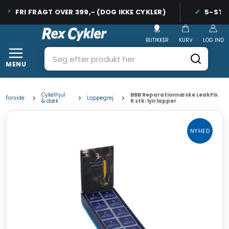
FRI FRAGT OVER 399,- (DOG IKKE CYKLER)
5-STJER
BUTIKKER
KURV
LOG IND
MENU
Cykelhjul
BBB Reparationsæske LeakFix
Forside
Lappegrej
& dæk
6 stk. lyn lapper
NYHED