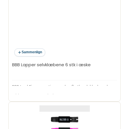
Sammenlign
BBB Lapper selvklæbene 6 stk i æske
BBB LeakFix reparationsæske. 6 stk selvklæbende
lapper samt sandpapir.