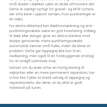
små skader i dækket uden at skulle afmontere det.
Dette er særligt nyttigt for gravel- og MTB-ryttere,
der ofte kører i ujævnt terræn, hvor punkteringer er
en risiko.
For ekstra sikkerhed kan dækforstærkning og anti-
punkteringsvæske være en god investering. Indlæg
til dæk eller slanger giver en ekstra barriere mod
skarpe genstande, mens punkteringsvæske
automatisk tætner små huller, inden de bliver et
problem. Dette gør lappegrej ikke kun til en
nødløsning, men også til en forebyggende strategi
for at undgå uventede stop.
Uanset om du leder efter en hurtig løsning til
vejkanten eller en mere permanent reparation, har
vi hos Rex Cykler et bredt udvalg af lappegrej og
reparationskits, der sikrer, at du altid er godt
forberedt på turen.