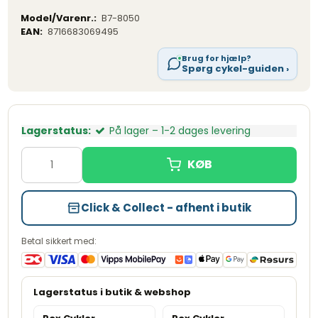
Model/Varenr.:
B7-8050
EAN:
8716683069495
Brug for hjælp?
Spørg cykel-guiden ›
Lagerstatus:
På lager – 1-2 dages levering
Click & Collect - afhent i butik
Betal sikkert med: