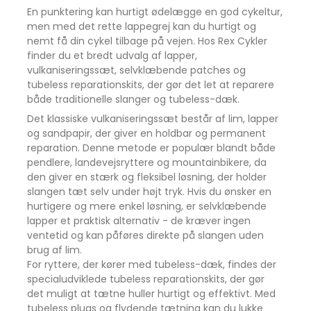
En punktering kan hurtigt ødelægge en god cykeltur,
men med det rette lappegrej kan du hurtigt og
nemt få din cykel tilbage på vejen. Hos Rex Cykler
finder du et bredt udvalg af lapper,
vulkaniseringssæt, selvklæbende patches og
tubeless reparationskits, der gør det let at reparere
både traditionelle slanger og tubeless-dæk.
Det klassiske vulkaniseringssæt består af lim, lapper
og sandpapir, der giver en holdbar og permanent
reparation. Denne metode er populær blandt både
pendlere, landevejsryttere og mountainbikere, da
den giver en stærk og fleksibel løsning, der holder
slangen tæt selv under højt tryk. Hvis du ønsker en
hurtigere og mere enkel løsning, er selvklæbende
lapper et praktisk alternativ - de kræver ingen
ventetid og kan påføres direkte på slangen uden
brug af lim.
For ryttere, der kører med tubeless-dæk, findes der
specialudviklede tubeless reparationskits, der gør
det muligt at tætne huller hurtigt og effektivt. Med
tubeless plugs og flydende tætning kan du lukke