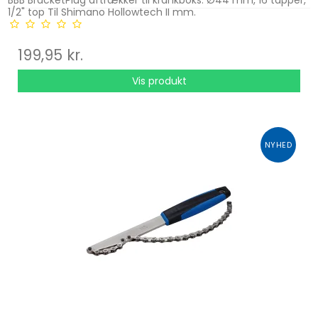
BBB BracketPlug aftrækker til krankboks. Ø44 mm, 16 tapper,
1/2" top Til Shimano Hollowtech II mm.
199,95 kr.
Vis produkt
NYHED