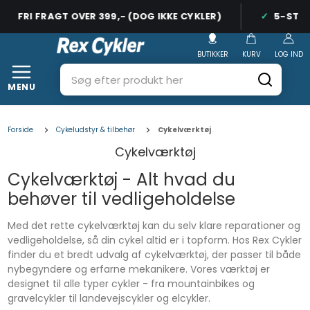
FRI FRAGT OVER 399,- (DOG IKKE CYKLER)
5-STJER
BUTIKKER
KURV
LOG IND
MENU
Forside
Cykeludstyr & tilbehør
Cykelværktøj
Cykelværktøj
Cykelværktøj - Alt hvad du
behøver til vedligeholdelse
Med det rette cykelværktøj kan du selv klare reparationer og
vedligeholdelse, så din cykel altid er i topform. Hos Rex Cykler
finder du et bredt udvalg af cykelværktøj, der passer til både
nybegyndere og erfarne mekanikere. Vores værktøj er
designet til alle typer cykler - fra mountainbikes og
gravelcykler til landevejscykler og elcykler.