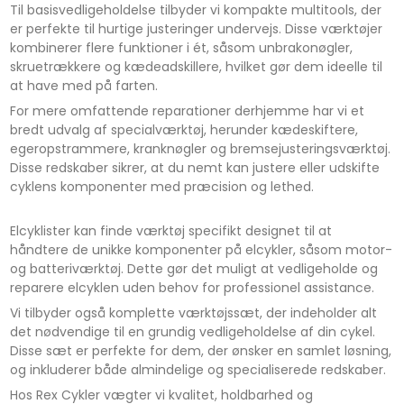
Til basisvedligeholdelse tilbyder vi kompakte multitools, der
er perfekte til hurtige justeringer undervejs. Disse værktøjer
kombinerer flere funktioner i ét, såsom unbrakonøgler,
skruetrækkere og kædeadskillere, hvilket gør dem ideelle til
at have med på farten.
For mere omfattende reparationer derhjemme har vi et
bredt udvalg af specialværktøj, herunder kædeskiftere,
egeropstrammere, kranknøgler og bremsejusteringsværktøj.
Disse redskaber sikrer, at du nemt kan justere eller udskifte
cyklens komponenter med præcision og lethed.
Elcyklister kan finde værktøj specifikt designet til at
håndtere de unikke komponenter på elcykler, såsom motor-
og batteriværktøj. Dette gør det muligt at vedligeholde og
reparere elcyklen uden behov for professionel assistance.
Vi tilbyder også komplette værktøjssæt, der indeholder alt
det nødvendige til en grundig vedligeholdelse af din cykel.
Disse sæt er perfekte for dem, der ønsker en samlet løsning,
og inkluderer både almindelige og specialiserede redskaber.
Hos Rex Cykler vægter vi kvalitet, holdbarhed og