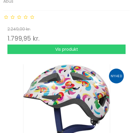
Abus
2.249,00 kr.
1.799,95 kr.
Vis produkt
NYHED