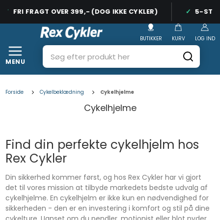
FRI FRAGT OVER 399,- (DOG IKKE CYKLER)
5-STJERN
BUTIKKER
KURV
LOG IND
MENU
Forside
Cykelbeklædning
Cykelhjelme
Cykelhjelme
Find din perfekte cykelhjelm hos
Rex Cykler
Din sikkerhed kommer først, og hos Rex Cykler har vi gjort
det til vores mission at tilbyde markedets bedste udvalg af
cykelhjelme. En cykelhjelm er ikke kun en nødvendighed for
sikkerheden - den er en investering i komfort og stil på dine
cykelture. Uanset om du pendler, motionist eller blot nyder