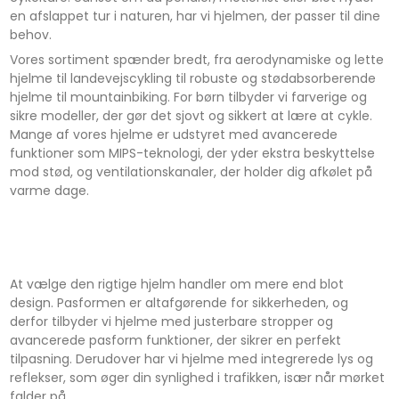
en afslappet tur i naturen, har vi hjelmen, der passer til dine
behov.
Vores sortiment spænder bredt, fra aerodynamiske og lette
hjelme til landevejscykling til robuste og stødabsorberende
hjelme til mountainbiking. For børn tilbyder vi farverige og
sikre modeller, der gør det sjovt og sikkert at lære at cykle.
Mange af vores hjelme er udstyret med avancerede
funktioner som MIPS-teknologi, der yder ekstra beskyttelse
mod stød, og ventilationskanaler, der holder dig afkølet på
varme dage.
At vælge den rigtige hjelm handler om mere end blot
design. Pasformen er altafgørende for sikkerheden, og
derfor tilbyder vi hjelme med justerbare stropper og
avancerede pasform funktioner, der sikrer en perfekt
tilpasning. Derudover har vi hjelme med integrerede lys og
reflekser, som øger din synlighed i trafikken, især når mørket
falder på.