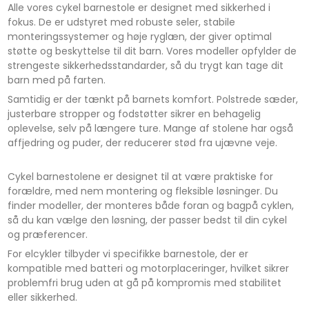
Alle vores cykel barnestole er designet med sikkerhed i
fokus. De er udstyret med robuste seler, stabile
monteringssystemer og høje ryglæn, der giver optimal
støtte og beskyttelse til dit barn. Vores modeller opfylder de
strengeste sikkerhedsstandarder, så du trygt kan tage dit
barn med på farten.
Samtidig er der tænkt på barnets komfort. Polstrede sæder,
justerbare stropper og fodstøtter sikrer en behagelig
oplevelse, selv på længere ture. Mange af stolene har også
affjedring og puder, der reducerer stød fra ujævne veje.
Cykel barnestolene er designet til at være praktiske for
forældre, med nem montering og fleksible løsninger. Du
finder modeller, der monteres både foran og bagpå cyklen,
så du kan vælge den løsning, der passer bedst til din cykel
og præferencer.
For elcykler tilbyder vi specifikke barnestole, der er
kompatible med batteri og motorplaceringer, hvilket sikrer
problemfri brug uden at gå på kompromis med stabilitet
eller sikkerhed.