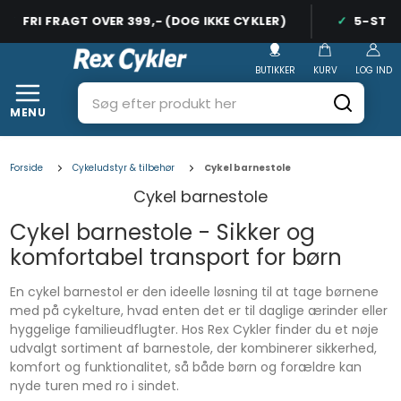
FRI FRAGT OVER 399,- (DOG IKKE CYKLER)
5-STJER
BUTIKKER
KURV
LOG IND
MENU
Forside
Cykeludstyr & tilbehør
Cykel barnestole
Cykel barnestole
Cykel barnestole - Sikker og
komfortabel transport for børn
En cykel barnestol er den ideelle løsning til at tage børnene
med på cykelture, hvad enten det er til daglige ærinder eller
hyggelige familieudflugter. Hos Rex Cykler finder du et nøje
udvalgt sortiment af barnestole, der kombinerer sikkerhed,
komfort og funktionalitet, så både børn og forældre kan
nyde turen med ro i sindet.