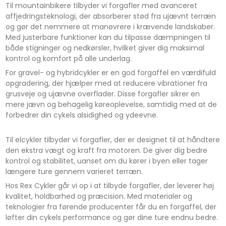
Til mountainbikere tilbyder vi forgafler med avanceret
affjedringsteknologi, der absorberer stød fra ujævnt terræn
og gør det nemmere at manøvrere i krævende landskaber.
Med justerbare funktioner kan du tilpasse dæmpningen til
både stigninger og nedkørsler, hvilket giver dig maksimal
kontrol og komfort på alle underlag.
For gravel- og hybridcykler er en god forgaffel en værdifuld
opgradering, der hjælper med at reducere vibrationer fra
grusveje og ujævne overflader. Disse forgafler sikrer en
mere jævn og behagelig køreoplevelse, samtidig med at de
forbedrer din cykels alsidighed og ydeevne.
Til elcykler tilbyder vi forgafler, der er designet til at håndtere
den ekstra vægt og kraft fra motoren. De giver dig bedre
kontrol og stabilitet, uanset om du kører i byen eller tager
længere ture gennem varieret terræn.
Hos Rex Cykler går vi op i at tilbyde forgafler, der leverer høj
kvalitet, holdbarhed og præcision. Med materialer og
teknologier fra førende producenter får du en forgaffel, der
løfter din cykels performance og gør dine ture endnu bedre.