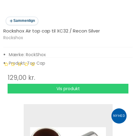
Sammenlign
Rockshox Air top cap til XC32 / Recon Silver
Rockshox
Mærke: RockShox
Produkt: Top Cap
Type: Reservedel
129,00 kr.
Kompatibilitet: XC32, Recon Silver
Farve: Sølv
Vis produkt
Bemærk: Kun til 32 mm Ben
NYHED