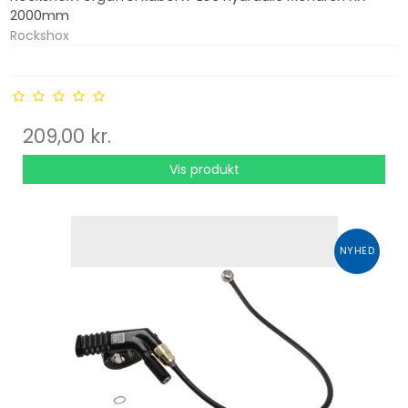
2000mm
Rockshox
209,00 kr.
Vis produkt
NYHED