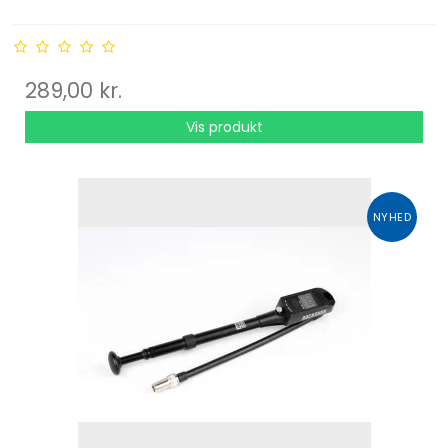
289,00 kr.
Vis produkt
NYHED