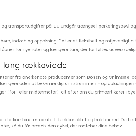
og transportudgifter på. Du undgår trængsel, parkeringsbøvl og d
n, indkøb og oppakning. Det er et fleksibelt og miljøvenligt alte
l åbner for nye ruter og længere ture, der før føltes uoverskuel
d lang rækkevidde
batterier fra anerkendte producenter som
Bosch
og
Shimano
, d
re længere uden at bekymre dig om strømmen - og opladningen 
er (for- eller midtermotor), alt efter om du primært kører i byen
ller, der kombinerer komfort, funktionalitet og holdbarhed. Du f
er, så du får præcis den cykel, der matcher dine behov.