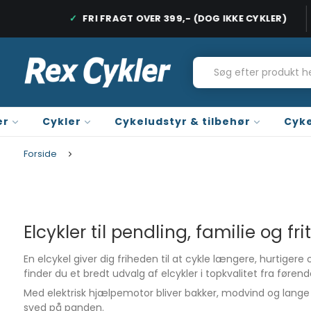
DAGE
FRI FRAGT OVER 399,- (DOG IKKE CYKLER)
HURTIG LEVERING, 1-2 HVERDAGE
FRI FRAGT PÅ
er
Cykler
Cykeludstyr & tilbehør
Cyke
Forside
Elcykler til pendling, familie og fri
En elcykel giver dig friheden til at cykle længere, hurtiger
finder du et bredt udvalg af elcykler i topkvalitet fra føre
Med elektrisk hjælpemotor bliver bakker, modvind og lang
sved på panden.