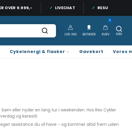
 OVER 9.999,-
LIVECHAT
RESURS BANK LÅN
LLAND
+45 77 66 00 10 ALLE HVERDAGE 9.30-17.30
0
SØG
LOG IND
BUTIKKER
KURV
Cykelenergi & flasker
Gavekort
Vores 
r børn eller nyder en lang tur i weekenden. Hos Rex Cykler
verdag og kørestil.
meget assistance du vil have - og kommer altid frem uden