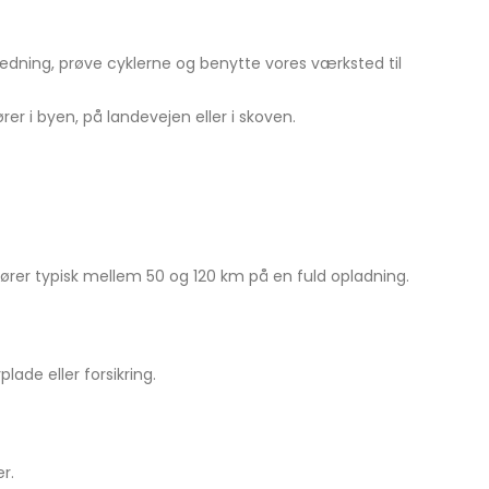
jledning, prøve cyklerne og benytte vores værksted til
er i byen, på landevejen eller i skoven.
ører typisk mellem 50 og 120 km på en fuld opladning.
ade eller forsikring.
r.