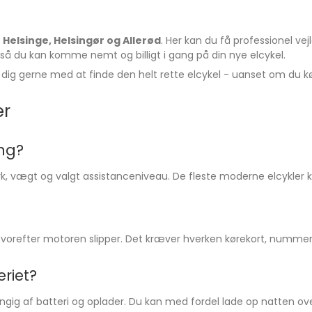
i
Helsinge, Helsingør og Allerød
. Her kan du få professionel ve
g, så du kan komme nemt og billigt i gang på din nye elcykel.
 dig gerne med at finde den helt rette elcykel - uanset om du kør
er
ng?
, vægt og valgt assistanceniveau. De fleste moderne elcykler k
 hvorefter motoren slipper. Det kræver hverken kørekort, nummerpl
riet?
gig af batteri og oplader. Du kan med fordel lade op natten ove