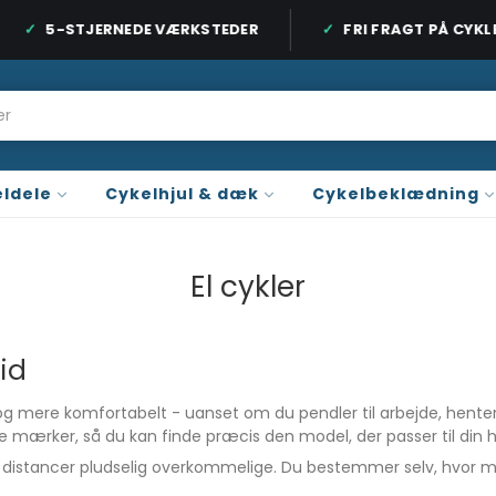
5-STJERNEDE VÆRKSTEDER
FRI FRAGT PÅ CYKLER
 ORDRE OVER 899 KR. / CYKLER OVER 9.999 KR.
3 BUTIKKER PÅ SJÆ
ldele
Cykelhjul & dæk
Cykelbeklædning
El cykler
tid
e og mere komfortabelt - uanset om du pendler til arbejde, hente
nde mærker, så du kan finde præcis den model, der passer til din h
e distancer pludselig overkommelige. Du bestemmer selv, hvor 