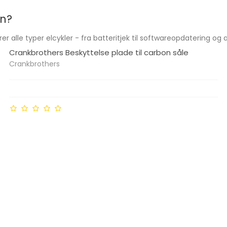
on?
er alle typer elcykler - fra batteritjek til softwareopdatering og 
Crankbrothers Beskyttelse plade til carbon såle
Crankbrothers