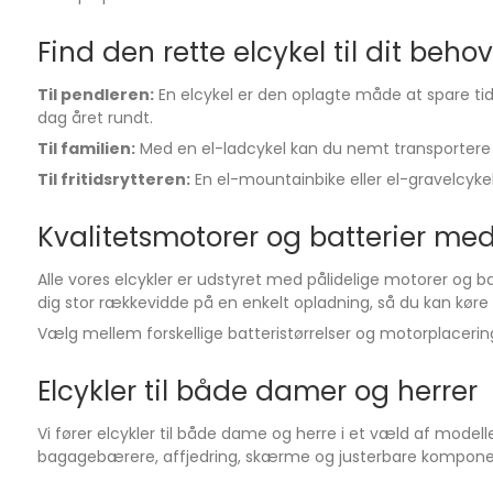
Find den rette elcykel til dit behov
Til pendleren:
En elcykel er den oplagte måde at spare tid 
dag året rundt.
Til familien:
Med en el-ladcykel kan du nemt transportere bør
Til fritidsrytteren:
En el-mountainbike eller el-gravelcyke
Kvalitetsmotorer og batterier me
Alle vores elcykler er udstyret med pålidelige motorer og 
dig stor rækkevidde på en enkelt opladning, så du kan kø
Vælg mellem forskellige batteristørrelser og motorplacering
Elcykler til både damer og herrer
Vi fører elcykler til både dame og herre i et væld af mode
bagagebærere, affjedring, skærme og justerbare komponent