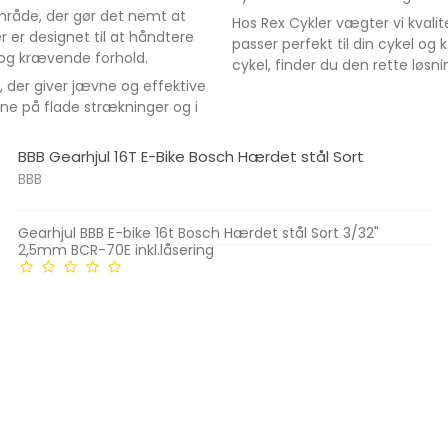
mråde, der gør det nemt at
Hos Rex Cykler vægter vi kvalit
r er designet til at håndtere
passer perfekt til din cykel og
e og krævende forhold.
cykel, finder du den rette løsni
, der giver jævne og effektive
evne på flade strækninger og i
BBB Gearhjul 16T E-Bike Bosch Hærdet stål Sort
BBB
Gearhjul BBB E-bike 16t Bosch Hærdet stål Sort 3/32"
2,5mm BCR-70E inkl.låsering