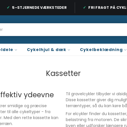
5-STJERNEDE VÆRKSTEDER
FRI FRAGT PÅ CYKLER
 ORDRE OVER 899 KR. / CYKLER OVER 9.999 KR.
3 BUTIKKER PÅ SJÆ
ldele
Cykelhjul & dæk
Cykelbeklædning
Kassetter
effektiv ydeevne
Til gravelcykler tilbyder vi alsi
Disse kassetter giver dig mulig
ikrer smidige og præcise
terræntyper, så du kan køre b
r til alle cykeltyper - fra
For elcykler finder du kassetter
er. Med den rette kassette kan
belastning fra motoren. De sik
terræn.
byen eller udforsker længere ru