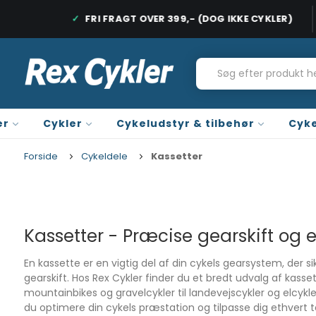
DAGE
FRI FRAGT OVER 399,- (DOG IKKE CYKLER)
HURTIG LEVERING, 1-2 HVERDAGE
FRI FRAGT PÅ
er
Cykler
Cykeludstyr & tilbehør
Cyke
Forside
Cykeldele
Kassetter
Kassetter - Præcise gearskift og 
En kassette er en vigtig del af din cykels gearsystem, der s
gearskift. Hos Rex Cykler finder du et bredt udvalg af kassette
mountainbikes og gravelcykler til landevejscykler og elcykl
du optimere din cykels præstation og tilpasse dig ethvert 