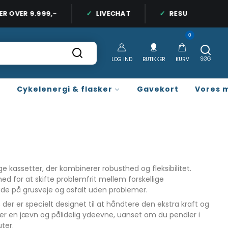
 OVER 9.999,-
LIVECHAT
RESURS BANK LÅN
LLAND
+45 77 66 00 10 ALLE HVERDAGE 9.30-17.30
0
SØG
LOG IND
BUTIKKER
KURV
Cykelenergi & flasker
Gavekort
Vores 
dige kassetter, der kombinerer robusthed og fleksibilitet.
hed for at skifte problemfrit mellem forskellige
åde på grusveje og asfalt uden problemer.
, der er specielt designet til at håndtere den ekstra kraft og
rer en jævn og pålidelig ydeevne, uanset om du pendler i
ter.