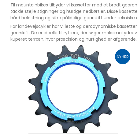
Til mountainbikes tilbyder vi kassetter med et bredt gearo
tackle stejle stigninger og hurtige nedkørsler. Disse kassette
hård belastning og sikre pålidelige gearskift under teknisk
For landevejscykler har vi lette og aerodynamiske kassetter
gearskift. De er ideelle til ryttere, der søger maksimal yde
kuperet terræn, hvor præcision og hurtighed er afgørende.
NYHED