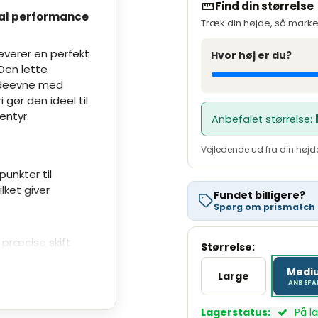
Månedlig ydelse
Find din størrelse
mal performance
Kreditbeløb
Træk din højde, så marker
Variabel debitorrente
leverer en perfekt
Hvor høj er du?
Oprettelsesgebyr
Den lette
Administrationsgebyr/md
 ydeevne med
gør den ideel til
ÅOP
entyr.
Anbefalet størrelse:
Kreditomkostninger
Samlet beløb at betal
Vejledende ud fra din højde.
Se fuld beregning hos 
unkter til
Variabel debitorrente 0,00 %.
ket giver
Fundet billigere?
27.499,00 kr., 10 mdr. løbetid
Spørg om prismatch
 præcise skift
Størrelse:
Medi
Large
lappet og effektiv
Lagerstatus:
På l