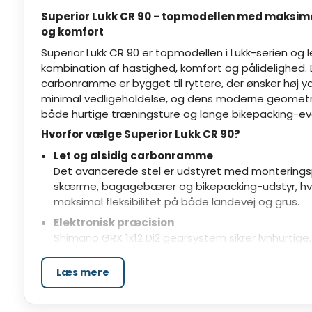
Superior Lukk CR 90 - topmodellen med maksi
og komfort
Superior Lukk CR 90 er topmodellen i Lukk-serien og 
kombination af hastighed, komfort og pålidelighed. 
carbonramme er bygget til ryttere, der ønsker høj
minimal vedligeholdelse, og dens moderne geometri 
både hurtige træningsture og lange bikepacking-ev
Hvorfor vælge Superior Lukk CR 90?
Let og alsidig carbonramme
Det avancerede stel er udstyret med monteringsp
skærme, bagagebærer og bikepacking-udstyr, hvil
maksimal fleksibilitet på både landevej og grus.
Elektronisk præcision
Shimano GRX 1x12 Di2 gearsystem sikrer lynhurtige,
med minimal indsats - selv under belastning.
Læs mere
Høj komfort og ergonomi
Kort reach-styr og en moderne sadel giver en afs
siddestilling, perfekt til lange ture og daglig brug.