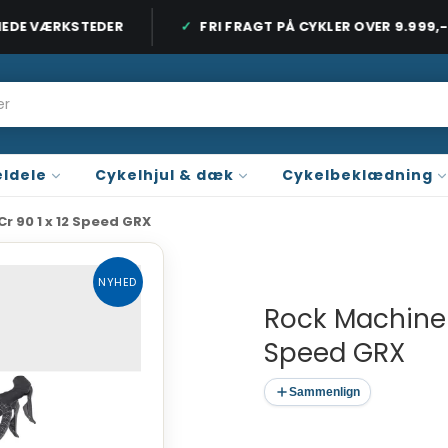
DE VÆRKSTEDER
FRI FRAGT PÅ CYKLER OVER 9.999,-
 ORDRE OVER 899 KR. / CYKLER OVER 9.999 KR.
3 BUTIKKER PÅ SJÆ
ldele
Cykelhjul & dæk
Cykelbeklædning
r 90 1 x 12 Speed GRX
NYHED
Rock Machine L
Speed GRX
Sammenlign