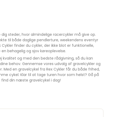
ge dig steder, hvor almindelige racercykler må give op.
ekte til både daglige pendlerture, weekendens eventyr
Cykler finder du cykler, der ikke blot er funktionelle,
e en behagelig og sjov køreoplevelse.
 høj kvalitet og med den bedste rådgivning, så du kan
l dine behov. Gennemse vores udvalg af gravelcykler og
 Med en gravelcykel fra Rex Cykler får du både frihed,
me cykel. Klar til at tage turen hvor som helst? Gå på
 find din næste gravelcykel i dag!