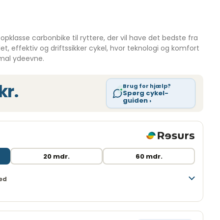
opklasse carbonbike til ryttere, der vil have det bedste fra
et, effektiv og driftssikker cykel, hvor teknologi og komfort
imal ydeevne.
kr.
Brug for hjælp?
Spørg cykel-
guiden ›
20 mdr.
60 mdr.
ed
10 måneder