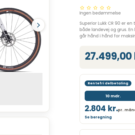
Ingen bedømmelse
Superior Lukk CR 90 er en t
både landevej og grus. En l
går hånd i hånd for maks
27.499,00 
Rentefri delbetaling
10 mdr.
2.804 kr.
pr. mån
Se beregning
Løbetid