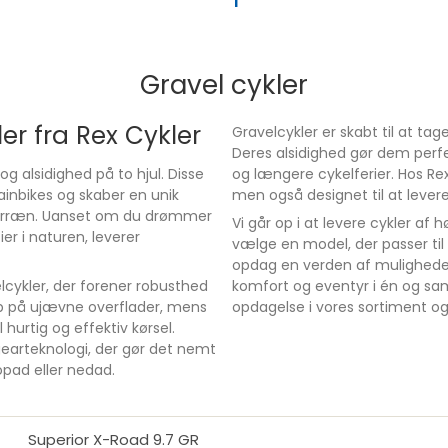
Gravel cykler
er fra Rex Cykler
Gravelcykler er skabt til at ta
Deres alsidighed gør dem perf
 og alsidighed på to hjul. Disse
og længere cykelferier. Hos Rex 
inbikes og skaber en unik
men også designet til at lever
 terræn. Uanset om du drømmer
Vi går op i at levere cykler af
er i naturen, leverer
vælge en model, der passer ti
opdag en verden af muligheder.
elcykler, der forener robusthed
komfort og eventyr i én og sam
eb på ujævne overflader, mens
opdagelse i vores sortiment og
hurtig og effektiv kørsel.
arteknologi, der gør det nemt
opad eller nedad.
Superior X-Road 9.7 GR