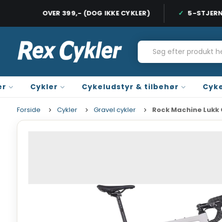
FRI FRAGT OVER 399,- (DOG IKKE CYKLER)
5-STJERNE
HURTIG LEVERING, 1-2 HVERDAGE
FRI FRAGT PÅ
er
Cykler
Cykeludstyr & tilbehør
Cyke
Forside
Cykler
Gravel cykler
Rock Machine Lukk C