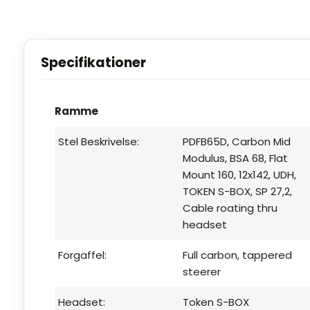
Superior Lukk CR 90 leverer avanceret teknologi
ergonomi og kompromisløs performance - klar ti
eventyr.
Specifikationer
Ramme
Stel Beskrivelse:
PDFB65D, Carbon Mid
Modulus, BSA 68, Flat
Mount 160, 12x142, UDH,
TOKEN S-BOX, SP 27,2,
Cable roating thru
headset
Forgaffel:
Full carbon, tappered
steerer
Headset:
Token S-BOX