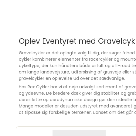
Oplev Eventyret med Gravelcykl
Gravelcykler er det oplagte valg til dig, der søger frihed
cykler kombinerer elementer fra racercykler og mounta
cykeltype, der kan håndtere både asfalt og off-road
om lange landevejsture, udforskning af grusveje eller sti
gravelcykler en oplevelse ud over det sædvanlige.
Hos Rex Cykler har vi et nøje udvalgt sortiment af grav
og ydeevne. De bredere dæk giver dig stabilitet og gr
deres lette og aerodynamiske design gør dem ideelle til 
Mange modeller er desuden udstyret med avanceret ge
at tilpasse sig forskellige terræner, uanset om det går 