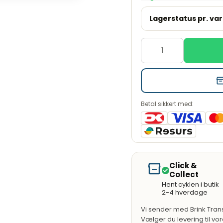
Lagerstatus pr. var
-hjul, som
en gennemførte
Large
 vedligeholdelse,
designet til
Medium
idighed i ét og
Small
on - ideel til både
Betal sikkert med:
tri giver en jævn
Click &
Collect
it-komponenter gør
Hent cyklen i butik
2-4 hverdage
fort og
Vi sender med Brink Trans
Vælger du levering til vo