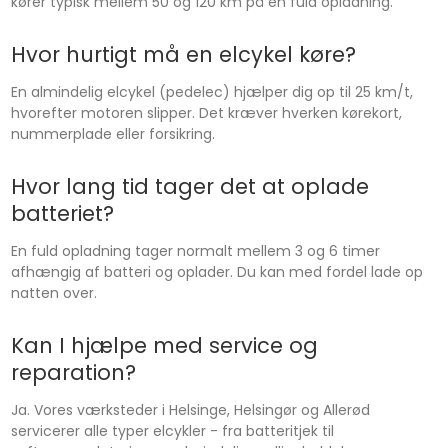
kører typisk mellem 50 og 120 km på en fuld opladning.
Hvor hurtigt må en elcykel køre?
En almindelig elcykel (pedelec) hjælper dig op til 25 km/t,
hvorefter motoren slipper. Det kræver hverken kørekort,
nummerplade eller forsikring.
Hvor lang tid tager det at oplade
batteriet?
En fuld opladning tager normalt mellem 3 og 6 timer
afhængig af batteri og oplader. Du kan med fordel lade op
natten over.
Kan I hjælpe med service og
reparation?
Ja. Vores værksteder i Helsinge, Helsingør og Allerød
servicerer alle typer elcykler - fra batteritjek til