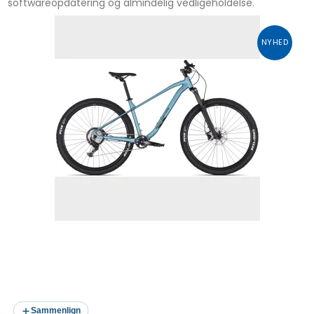
softwareopdatering og almindelig vedligeholdelse.
NYHED
Sammenlign