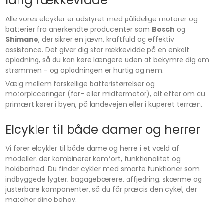
lang rækkevidde
Alle vores elcykler er udstyret med pålidelige motorer og
batterier fra anerkendte producenter som
Bosch
og
Shimano
, der sikrer en jævn, kraftfuld og effektiv
assistance. Det giver dig stor rækkevidde på en enkelt
opladning, så du kan køre længere uden at bekymre dig om
strømmen - og opladningen er hurtig og nem.
Vælg mellem forskellige batteristørrelser og
motorplaceringer (for- eller midtermotor), alt efter om du
primært kører i byen, på landevejen eller i kuperet terræn.
Elcykler til både damer og herrer
Vi fører elcykler til både dame og herre i et væld af
modeller, der kombinerer komfort, funktionalitet og
holdbarhed. Du finder cykler med smarte funktioner som
indbyggede lygter, bagagebærere, affjedring, skærme og
justerbare komponenter, så du får præcis den cykel, der
matcher dine behov.