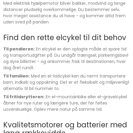
Med elektrisk hjælpemotor bliver bakker, modvind og lange
distancer pludselig overkommelige. Du bestemmer selv,
hvor meget assistance du vil have - og kommer altid frem
uden sved på panden.
Find den rette elcykel til dit behov
Til pendleren:
En elcykel er den oplagte måde at spare tid
og transportudgifter på. Du undgår trængsel, parkeringsbøvl
og dyre billetter - og ankommer frisk til destinationen, hver
dag året rundt.
Til familien:
Med en el-ladcykel kan du nemt transportere
børn, indkøb og oppakning. Det er et fleksibelt og miljøvenligt
alternativ til bil nummer to.
Til fritidsrytteren:
En el-mountainbike eller el-gravelcykel
åbner for nye ruter og længere ture, der før føltes
uoverskuelige. Oplev mere natur på samme tid.
Kvalitetsmotorer og batterier med