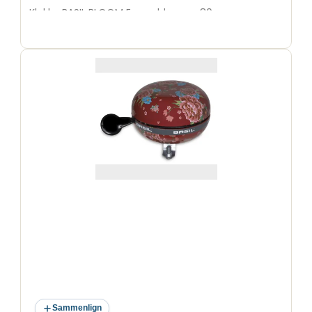
Klokke BASIL BLOOM Emerald grøn ø80mm
Sammenlign