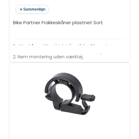
Sammenlign
Bike Partner Frakkeskåner plastnet Sort
Frakkeskåner til baghjulet (sort) fra Bikepartner.
Med låsehul. Passer til 26-28" cykler Sælges i sæt af
2. Nem montering uden værktøj.