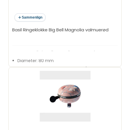
Sammenlign
Basil Ringeklokke Big Bell Magnolia valmuerød
Navn: Basil Big Bell Magnolia Poppy Red
Diameter: 80 mm
Passer til styr med en diameter på 22,2 mm
Lyd: Høj og klar ding