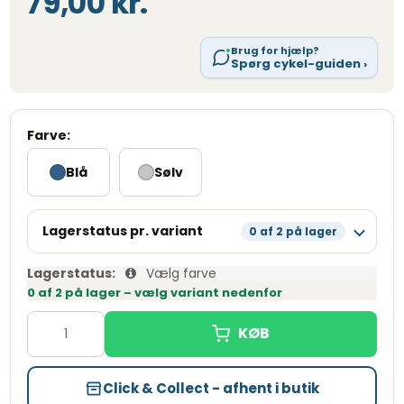
79,00 kr.
Brug for hjælp?
Spørg cykel-guiden ›
Farve:
Blå
Sølv
Lagerstatus pr. variant
0 af 2 på lager
Blå
Udsolgt
Lagerstatus:
Vælg farve
0 af 2 på lager – vælg variant nedenfor
Sølv
Udsolgt
Click & Collect - afhent i butik