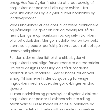
præg. Hos Rex Cykler finder du et bredt udvalg af
Høj og tydelig lyd ved drej
ringklokker, der passer til alle typer cykler - fra
Effektiv signalering - uden behov for voldsom
klassiske citybikes og elcykler til mountainbikes og
kraft.
landevejscykler.
Letvægtsdesign med diskret finish
Vores ringklokker er designet til at være funktionelle
Ideel til både voksne og børn - uanset cykeltype.
og pålidelige. De giver en klar og tydelig lyd, så du
nemt kan gøre opmærksom på dig selv i trafikken
Vil du have en cykelklokke, der både ser godt ud og
eller på cykelstien. Mange modeller har en kompakt
lyder tydeligt?
størrelse og passer perfekt på styret uden at optage
XLC Bell DD-M12 er den elegante løsning til
unødvendig plads.
sikkerhed med stil.
For dem, der ønsker lidt ekstra stil, tilbyder vi
Rings by sound body rotation, Clamp
ringklokker i forskellige farver, mønstre og materialer.
Fra retro designs i messing og stål til moderne
mount, Ø22,2 mm, Ø36 mm
minimalistiske modeller - der er noget for enhver
smag. Til børnene finder du sjove og farverige
ringklokker med motiver, der gør cyklingen endnu
sjovere.
Til mountainbikes og gravelcykler tilbyder vi diskrete
ringklokker, der passer til cyklens robuste stil og
terrænkørsel. Disse modeller er lette, holdbare og
giver en tydelig lyd, selv i udfordrende omgivelser.