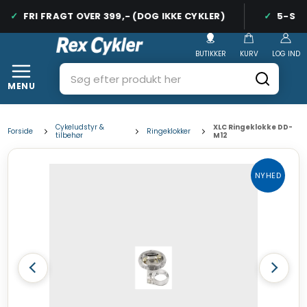
FRI FRAGT OVER 399,- (DOG IKKE CYKLER)
5-STJE
BUTIKKER
KURV
LOG IND
MENU
Cykeludstyr &
XLC Ringeklokke DD-
Forside
Ringeklokker
tilbehør
M12
NYHED