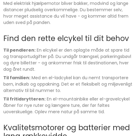
Med elektrisk hjælpemotor bliver bakker, modvind og lange
distancer pludselig overkommelige. Du bestemmer selv,
hvor meget assistance du vil have - og kommer altid frem
uden sved på panden.
Find den rette elcykel til dit behov
Til pendleren:
En elcykel er den oplagte måde at spare tid
og transportudgifter på. Du undgår trængsel, parkeringsbøvl
og dyre billetter - og ankommer frisk til destinationen, hver
dag året rundt.
Til familien:
Med en el-ladcykel kan du nemt transportere
børn, indkøb og oppakning. Det er et fleksibelt og miljøvenligt
alternativ til bil nummer to.
Til fritidsrytteren:
En el-mountainbike eller el-gravelcykel
åbner for nye ruter og længere ture, der før føltes
uoverskuelige. Oplev mere natur på samme tid.
Kvalitetsmotorer og batterier med