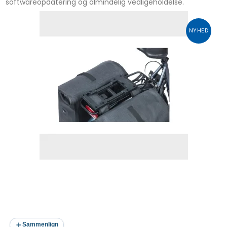
softwareopdatering og almindelig vedligeholdelse.
NYHED
Sammenlign