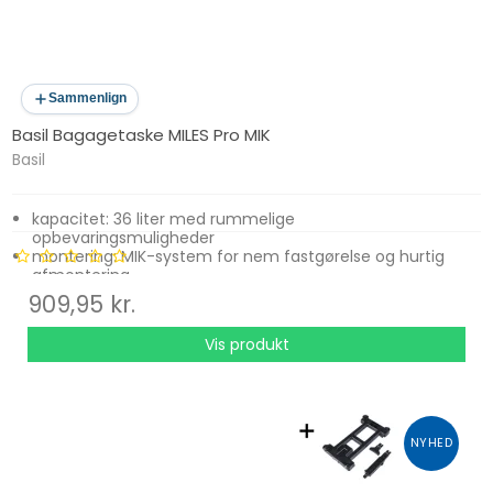
Sammenlign
Basil Bagagetaske MILES Pro MIK
Basil
kapacitet: 36 liter med rummelige
opbevaringsmuligheder
montering: MIK-system for nem fastgørelse og hurtig
afmontering
materiale: vandafvisende og slidstærkt stof
909,95 kr.
funktioner: flere rum til organisering af bagage
sikkerhed: refleksdetaljer for øget synlighed i trafikken
Vis produkt
NYHED