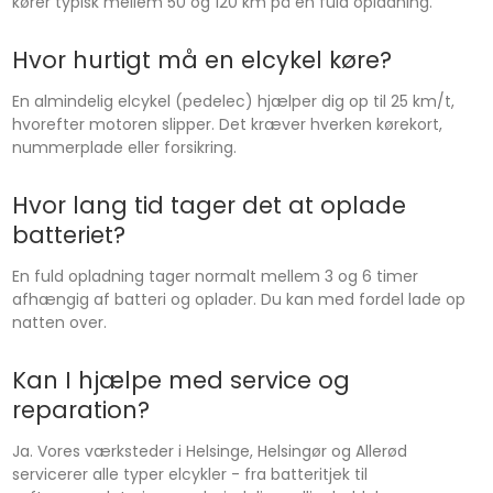
kører typisk mellem 50 og 120 km på en fuld opladning.
Hvor hurtigt må en elcykel køre?
En almindelig elcykel (pedelec) hjælper dig op til 25 km/t,
hvorefter motoren slipper. Det kræver hverken kørekort,
nummerplade eller forsikring.
Hvor lang tid tager det at oplade
batteriet?
En fuld opladning tager normalt mellem 3 og 6 timer
afhængig af batteri og oplader. Du kan med fordel lade op
natten over.
Kan I hjælpe med service og
reparation?
Ja. Vores værksteder i Helsinge, Helsingør og Allerød
servicerer alle typer elcykler - fra batteritjek til