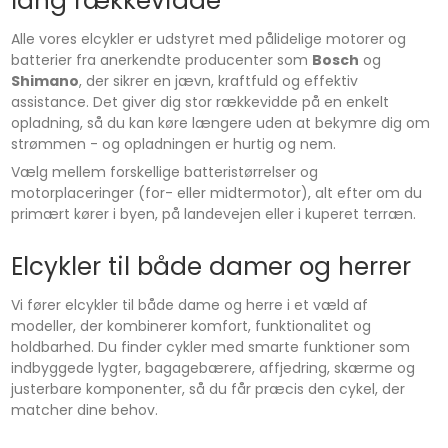
lang rækkevidde
Alle vores elcykler er udstyret med pålidelige motorer og
batterier fra anerkendte producenter som
Bosch
og
Shimano
, der sikrer en jævn, kraftfuld og effektiv
assistance. Det giver dig stor rækkevidde på en enkelt
opladning, så du kan køre længere uden at bekymre dig om
strømmen - og opladningen er hurtig og nem.
Vælg mellem forskellige batteristørrelser og
motorplaceringer (for- eller midtermotor), alt efter om du
primært kører i byen, på landevejen eller i kuperet terræn.
Elcykler til både damer og herrer
Vi fører elcykler til både dame og herre i et væld af
modeller, der kombinerer komfort, funktionalitet og
holdbarhed. Du finder cykler med smarte funktioner som
indbyggede lygter, bagagebærere, affjedring, skærme og
justerbare komponenter, så du får præcis den cykel, der
matcher dine behov.