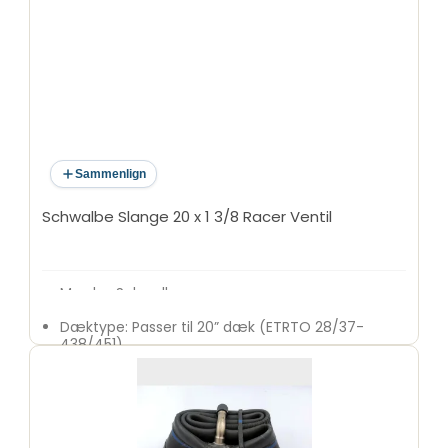
Sammenlign
Schwalbe Slange 20 x 1 3/8 Racer Ventil
Mærke: Schwalbe
Model: Standard 7A
Dæktype: Passer til 20” dæk (ETRTO 28/37-
438/451)
Materiale: Butyl
Ventiltype: SV (Presta)
Ventillængde: 40 mm
Slangetype: Standard
Egenskaber: Langvarig lufttæthed, høj elasticitet,
ensartet vægtykkelse