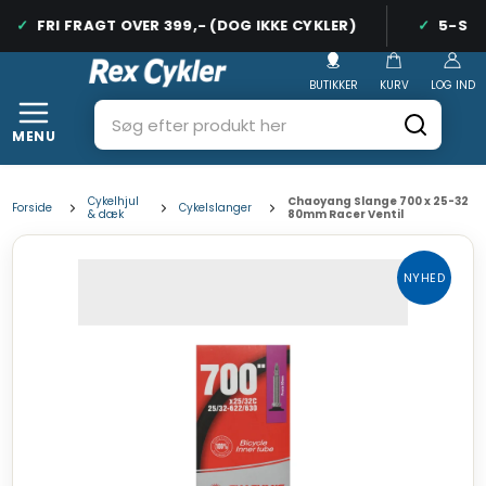
FRI FRAGT OVER 399,- (DOG IKKE CYKLER)
5-STJE
BUTIKKER
KURV
LOG IND
MENU
Cykelhjul
Chaoyang Slange 700 x 25-32
Forside
Cykelslanger
& dæk
80mm Racer Ventil
NYHED