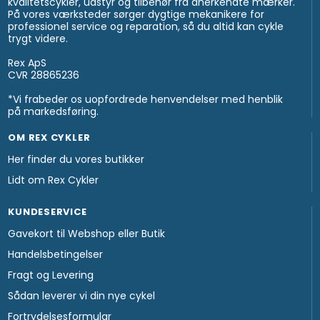
kvalitetscykler, udstyr og tilbehør fra anerkendte mærker.
På vores værksteder sørger dygtige mekanikere for
professionel service og reparation, så du altid kan cykle
trygt videre.
Rex ApS
CVR 28865236
*Vi frabeder os uopfordrede henvendelser med henblik
på markedsføring.
OM REX CYKLER
Her finder du vores butikker
Lidt om Rex Cykler
KUNDESERVICE
Gavekort til Webshop eller Butik
Handelsbetingelser
Fragt og Levering
Sådan leverer vi din nye cykel
Fortrydelsesformular