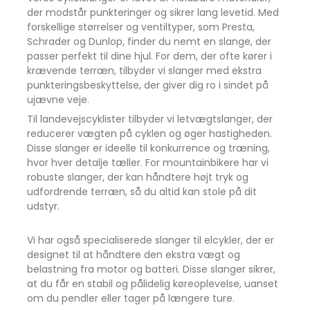
der modstår punkteringer og sikrer lang levetid. Med
forskellige størrelser og ventiltyper, som Presta,
Schrader og Dunlop, finder du nemt en slange, der
passer perfekt til dine hjul. For dem, der ofte kører i
krævende terræn, tilbyder vi slanger med ekstra
punkteringsbeskyttelse, der giver dig ro i sindet på
ujævne veje.
Til landevejscyklister tilbyder vi letvægtslanger, der
reducerer vægten på cyklen og øger hastigheden.
Disse slanger er ideelle til konkurrence og træning,
hvor hver detalje tæller. For mountainbikere har vi
robuste slanger, der kan håndtere højt tryk og
udfordrende terræn, så du altid kan stole på dit
udstyr.
Vi har også specialiserede slanger til elcykler, der er
designet til at håndtere den ekstra vægt og
belastning fra motor og batteri. Disse slanger sikrer,
at du får en stabil og pålidelig køreoplevelse, uanset
om du pendler eller tager på længere ture.