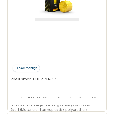
Sammenlign
Pirelli SmarTUBE P ZERO™
Størrelse: 700x23-32C
Ventillængder: 42 mm, 60
mm, 80 mm
Vægt: ca. 35 g
Ventiltype: Presta
(sort)
Materiale: Termoplastisk polyurethan