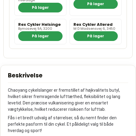
På lager
På lager
Rex Cykler Helsinge
Rex Cykler Allerød
Bymosevej 9A, 3200
M D Madsensvej 6, 3450
På lager
På lager
Beskrivelse
Chaoyang cykelslanger er fremstillet af højkvalitets butyl,
hvilket sikrer fremragende lufttæthed, fleksibilitet og lang
levetid. Den præcise vulkanisering giver en ensartet
vægtykkelse, hvilket reducerer risikoen for lufttab.
Fås i et bredt udvalg af størrelser, så du nemt finder den
perfekte pasform til din cykel. Et pålideligt valg til både
hverdag og sport!