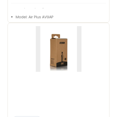
Mærke: Schwalbe
Model: Air Plus AV9AP
Størrelse: 24 x 1,50-2,50
ETRTO: 40/62-507
Ventiltype: AV (autoventil)
Ventillængde: 40 mm
Vægt: 260 g