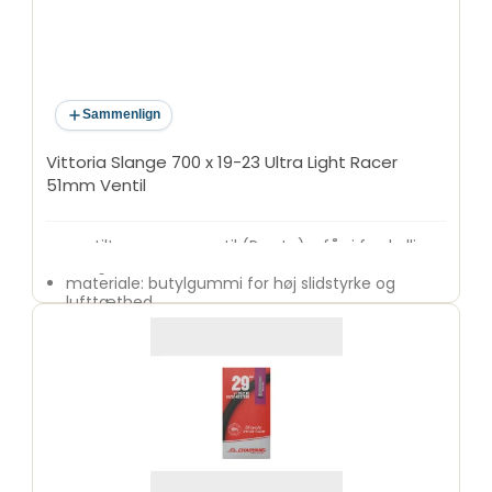
Sammenlign
Vittoria Slange 700 x 19-23 Ultra Light Racer
51mm Ventil
ventiltype: racer ventil (Presta) - fås i forskellige
længder (f.eks. 48 mm, 60 mm, 80 mm)
materiale: butylgummi for høj slidstyrke og
lufttæthed
anvendelse: landevejscykler, racercykler,
gravelbikes og MTB
fordele: lettere end auto ventil, bedre til højt tryk,
præcis luftstyring
kompatibilitet: passer til smalle fælge og højt
dæktryk