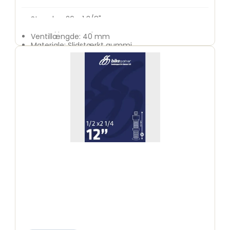
Størrelse: 26 x 1 3/8"
Ventiltype: Dunlop (DV)
Ventillængde: 40 mm
Materiale: Slidstærkt gummi
Anvendelse: Citybikes, klassiske cykler og
lignende