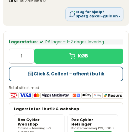
EAN:
6927116185473
Brug for hjælp?
Spørg cykel-guiden ›
Lagerstatus:
På lager – 1-2 dages levering
Click & Collect - afhent i butik
Betal sikkert med:
Rex Cykler
Rex Cykler
Webshop
Helsingør
Online – levering 1-2
Klostermosevej 123, 3000
hverdage