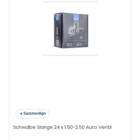
(TPU)
Kompatibilitet: Passer til både skive- og
fælgbremser
P ZERO™ SmarTUBE er det ideelle valg for ryttere,
der ønsker at optimere deres cykels ydeevne med
en let og kompakt slange uden at ofre holdbarhed
eller pålidelighed.
Sammenlign
Schwalbe Slange 24 x 1.50-2.50 Auto Ventil