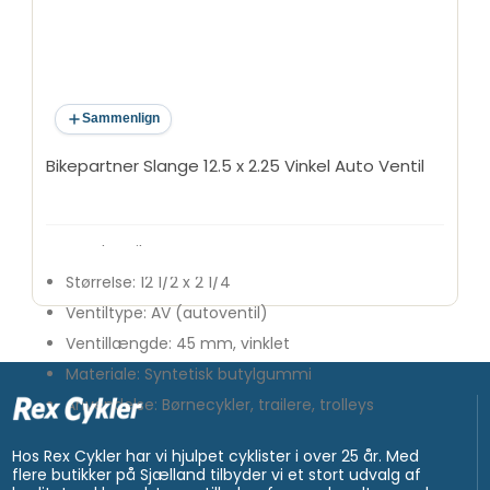
Sammenlign
Bikepartner Slange 12.5 x 2.25 Vinkel Auto Ventil
Mærke: BikePartner
Størrelse: 12 1/2 x 2 1/4
Ventiltype: AV (autoventil)
Ventillængde: 45 mm, vinklet
Materiale: Syntetisk butylgummi
Anvendelse: Børnecykler, trailere, trolleys
Hos Rex Cykler har vi hjulpet cyklister i over 25 år. Med
flere butikker på Sjælland tilbyder vi et stort udvalg af