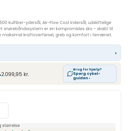
 kulfiber-ydersål, Air-Flow Cool indersål, udskiftelige
vt snørebåndssystem er en kompromisløs sko - skabt til
ave maksimal kraftoverførsel, greb og komfort i terrænet.
›
.
Brug for hjælp?
Spørg cykel-
2.099,95 kr.
guiden ›
 størrelse