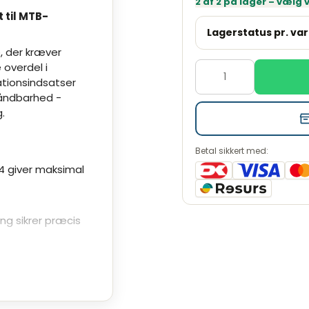
2 af 2 på lager – vælg
 til MTB-
Lagerstatus pr. var
e, der kræver
40
overdel i
41
tionsindsatser
åndbarhed -
.
Betal sikkert med:
14 giver maksimal
g sikrer præcis
g med effektiv