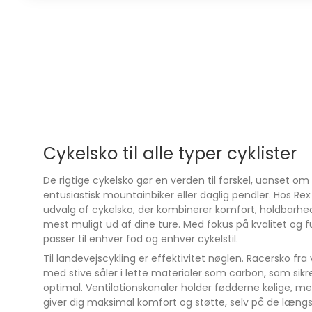
F-95X er designet til ryttere, der vil have både stabili
aggressivt terræn. De fuldt udskiftelige TPU-slidbane
holdbarhed og pålideligt greb, mens den ergonomis
sikrer komfort under selv de hårdeste udfordringer.
Holdbar ydersål
Udskiftelige TPU-slidbaner giver solidt greb og lan
Sømløs konstruktion
Syntetisk læder og mesh sikrer tæt pasform ud
syninger.
Cykelsko til alle typer cyklister
Konkurrenceklar
De rigtige cykelsko gør en verden til forskel, uanset om 
Stivhed og komfort i balance til seriøse ryttere.
entusiastisk mountainbiker eller daglig pendler. Hos Rex
Vil du have en MTB-sko, der kombinerer ekstrem sti
udvalg af cykelsko, der kombinerer komfort, holdbarhe
pasform og komfort?
mest muligt ud af dine ture. Med fokus på kvalitet og fun
FLR F-95X leverer maksimal kraftoverførsel og 
passer til enhver fod og enhver cykelstil.
til konkurrence og krævende spor.
Til landevejscykling er effektivitet nøglen. Racersko fr
med stive såler i lette materialer som carbon, som sikrer
optimal. Ventilationskanaler holder fødderne kølige, m
giver dig maksimal komfort og støtte, selv på de længs