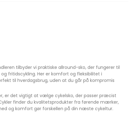
ndleren tilbyder vi praktiske allround-sko, der fungerer til
g fritidscykling. Her er komfort og fleksibilitet i
rfekt til hverdagsbrug, uden at du går på kompromis
er, er det vigtigt at vælge cykelsko, der passer præcist
x Cykler finder du kvalitetsprodukter fra førende mærker,
rhed og komfort gør forskellen på din næste cykeltur.