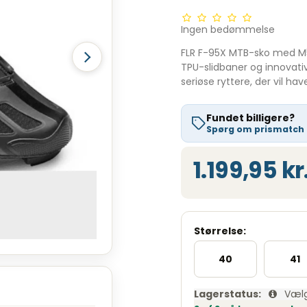
Ingen bedømmelse
FLR F-95X MTB-sko med M500
TPU-slidbaner og innovati
seriøse ryttere, der vil h
Fundet billigere?
Spørg om prismatch
1.199,95 kr
Størrelse:
40
41
Lagerstatus:
Vælg