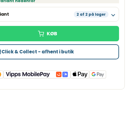
 variant nedenfor
iant
2 af 2 på lager
Læg i kurv
På lager
Læg i kurv
På lager
Click & Collect - afhent i butik