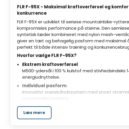
FLR F-95X - Maksimal kraftoverførsel og komfort
konkurrence
FLR F-95X er udviklet til seriøse mountainbike-rytter
kompromisløs performance på stierne. Den sømløse 
syntetisk læder kombineret med nylon mesh-ventila
giver en tæt og behagelig pasform med maksimal 
perfekt til både intensiv træning og konkurrencebrug
Hvorfor vælge FLR F-95X?
Ekstrem kraftoverførsel
M500-ydersål i 100 % kulstof med stivhedsindeks 
energiudnyttelse.
Individuel pasform
Innovativt snørebåndssystem med snoet stramnin
og personlig justering.
Optimal ventilation
Læs mere
Air-Flow Cool indersål kombinerer stødabsorberin
luftcirkulation.
Perfekt til konkurrence og tekniske spor