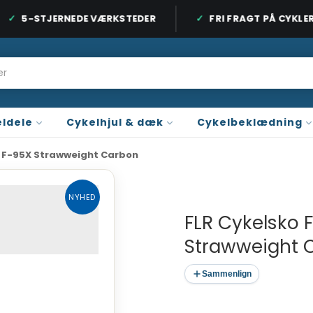
5-STJERNEDE VÆRKSTEDER
FRI FRAGT PÅ CYKLER O
 ORDRE OVER 899 KR. / CYKLER OVER 9.999 KR.
3 BUTIKKER PÅ SJÆ
ldele
Cykelhjul & dæk
Cykelbeklædning
o F-95X Strawweight Carbon
NYHED
FLR Cykelsko 
Strawweight 
Sammenlign