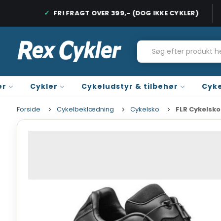
AGE
FRI FRAGT OVER 399,- (DOG IKKE CYKLER)
HURTIG LEVERING, 1-2 HVERDAGE
FRI FRAGT PÅ
er
Cykler
Cykeludstyr & tilbehør
Cyke
Forside
Cykelbeklædning
Cykelsko
FLR Cykelsk