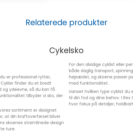
tet og kontrol i
r giver lang
ke konstruktion
Relaterede produkter
g levetid.
Cykelsko
en generende
For den alsidige cyklist eller pe
både daglig transport, spinning o
du er professionel rytter,
højsædet, og skoene passer pe
 Cykler finder du et bredt
med funktionalitet.
vhed, præcis
d og ydeevne, så du kan få
Uanset hvilken type cyklist du 
ktionalitet tilbyder vi sko, der
til din fod og dine behov. I Re
ydeevne - perfekt
hvor fokus på detaljer, holdba
a vores sortiment er designet
, at din kraftoverførsel bliver
ens skoenes strømlinede design
te ture.