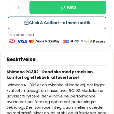
39
Udsolgt
41
Læg i kurv
Få tilbage
45
Læg i kurv
Få tilbage
Click & Collect - afhent i butik
46
Læg i kurv
På lager
Betal sikkert med:
Beskrivelse
Shimano RC302 - Road sko med præcision,
komfort og effektiv kraftoverførsel
Shimano RC302 er en cykelsko til landevej, der ligger
kvalitetsmæssigt en klasse over RC102. Modellen er
udviklet til ryttere, der vil have høj performance,
avanceret pasform og optimeret pedalerings-
teknologi. Den sømløse integration mellem overdel
og mellemsål sikrer en let, stabil og effektiv sko, som