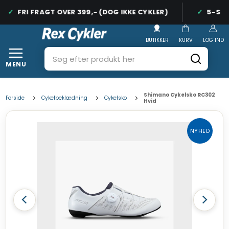
FRI FRAGT OVER 399,- (DOG IKKE CYKLER)
5-STJE
BUTIKKER
KURV
LOG IND
MENU
Shimano Cykelsko RC302
Forside
Cykelbeklædning
Cykelsko
Hvid
NYHED