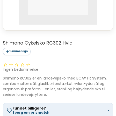
Shimano Cykelsko RC302 Hvid
Sammenlign
Ingen bedømmelse
Shimano RC302 er en landevejssko med BOA® Fit System,
sømløs mellemsål, glasfiberforstærket nylon-ydersål og
ergonomisk pasform - en let, stabil og højtydende sko til
seriøse landevejsryttere.
Fundet billigere?
›
Spørg om prismatch