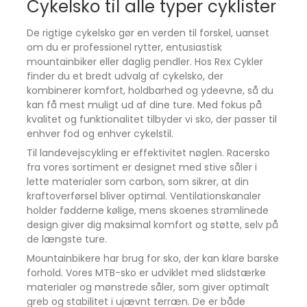
Cykelsko til alle typer cyklister
sikrer en naturlig og ergonomisk pasform.
Åndbar overdel
De rigtige cykelsko gør en verden til forskel, uanset
Perforeret konstruktion giver ventilation og
om du er professionel rytter, entusiastisk
komfort på lange ture.
mountainbiker eller daglig pendler. Hos Rex Cykler
finder du et bredt udvalg af cykelsko, der
Ergonomisk indersål
kombinerer komfort, holdbarhed og ydeevne, så du
Designet til at støtte foden og reducere træthed.
kan få mest muligt ud af dine ture. Med fokus på
Kompatibilitet
kvalitet og funktionalitet tilbyder vi sko, der passer til
Passer til SPD-SL og Look Keo klamper med 3-bolt
enhver fod og enhver cykelstil.
standard.
Til landevejscykling er effektivitet nøglen. Racersko
Vil du have en landevejssko, der kombinerer letvægt,
fra vores sortiment er designet med stive såler i
komfort og præcis kraftoverførsel?
lette materialer som carbon, som sikrer, at din
Shimano RC302 er den ideelle cykelsko til ryttere,
kraftoverførsel bliver optimal. Ventilationskanaler
der vil tage deres performance til næste niveau.
holder fødderne kølige, mens skoenes strømlinede
design giver dig maksimal komfort og støtte, selv på
de længste ture.
Mountainbikere har brug for sko, der kan klare barske
forhold. Vores MTB-sko er udviklet med slidstærke
materialer og mønstrede såler, som giver optimalt
greb og stabilitet i ujævnt terræn. De er både