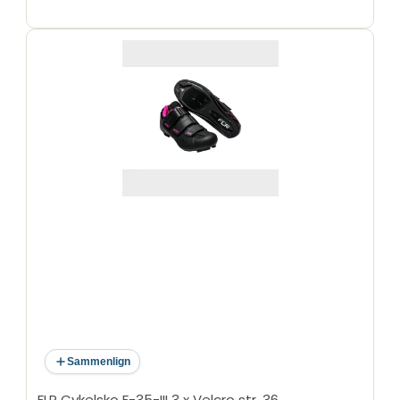
Sammenlign
FLR Cykelsko F-35-III 3 x Velcro str. 36