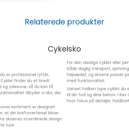
 vejpedalsystemer,
andevejsrytter. Som
aske, så du nemt
Relaterede produkter
 look.
Cykelsko
er.
For den alsidige cyklist eller pe
både daglig transport, spinning o
du er professionel rytter,
højsædet, og skoene passer pe
et og præcis
 Cykler finder du et bredt
med funktionalitet.
d og ydeevne, så du kan få
Uanset hvilken type cyklist du 
mfort og
ktionalitet tilbyder vi sko, der
til din fod og dine behov. I Re
hvor fokus på detaljer, holdba
a vores sortiment er designet
, at din kraftoverførsel bliver
ens skoenes strømlinede design
te ture.