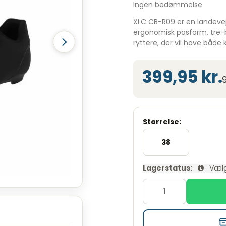
Ingen bedømmelse
XLC CB-R09 er en landevej
ergonomisk pasform, tre-bo
ryttere, der vil have båd
399,95 kr.
Størrelse:
38
Lagerstatus:
Vælg