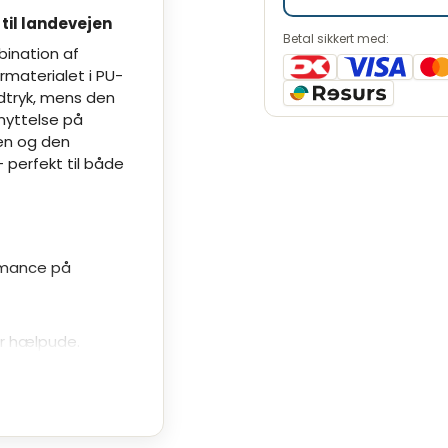
til landevejen
Betal sikkert med:
bination af
rmaterialet i PU-
udtryk, mens den
dnyttelse på
en og den
 perfekt til både
ormance på
er hælpude.
g justerbar