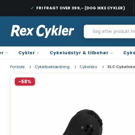
DAGE
FRI FRAGT OVER 399,- (DOG IKKE CYKLER)
HURTIG LEVERING, 1-2 HVERDAGE
FRI FRAGT PÅ
er
Cykler
Cykeludstyr & tilbehør
Cyke
Forside
Cykelbeklædning
Cykelsko
XLC Cykelsk
-58%