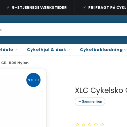
5-STJERNEDE VÆRKSTEDER
FRI FRAGT PÅ CYKLER
 ORDRE OVER 899 KR. / CYKLER OVER 9.999 KR.
3 BUTIKKER PÅ SJÆ
ldele
Cykelhjul & dæk
Cykelbeklædning
o CB-R09 Nylon
NYHED
XLC Cykelsko
Sammenlign