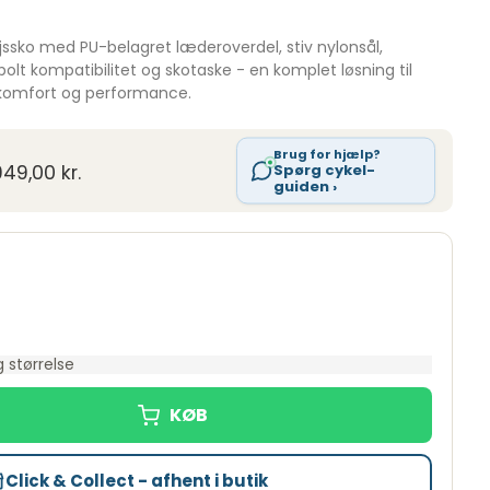
ssko med PU-belagret læderoverdel, stiv nylonsål,
lt kompatibilitet og skotaske - en komplet løsning til
e komfort og performance.
Brug for hjælp?
Spørg cykel-
949,00 kr.
guiden ›
 størrelse
Click & Collect - afhent i butik