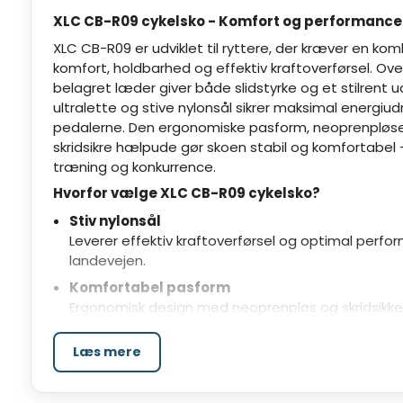
XLC CB-R09 cykelsko - Komfort og performance 
XLC CB-R09 er udviklet til ryttere, der kræver en kom
komfort, holdbarhed og effektiv kraftoverførsel. Ove
belagret læder giver både slidstyrke og et stilrent 
ultralette og stive nylonsål sikrer maksimal energiu
pedalerne. Den ergonomiske pasform, neoprenpløs
skridsikre hælpude gør skoen stabil og komfortabel -
træning og konkurrence.
Hvorfor vælge XLC CB-R09 cykelsko?
Stiv nylonsål
Leverer effektiv kraftoverførsel og optimal perf
landevejen.
Komfortabel pasform
Ergonomisk design med neoprenpløs og skridsikk
Praktisk lukning
Læs mere
Krog-og-løkke system samt opsving giver sikker o
tilpasning.
Perfekt til træning og konkurrence