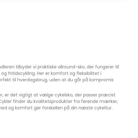
ndleren tilbyder vi praktiske allround-sko, der fungerer til
g fritidscykling. Her er komfort og fleksibilitet i
rfekt til hverdagsbrug, uden at du går på kompromis
er, er det vigtigt at vælge cykelsko, der passer præcist
x Cykler finder du kvalitetsprodukter fra førende mærker,
rhed og komfort gør forskellen på din næste cykeltur.