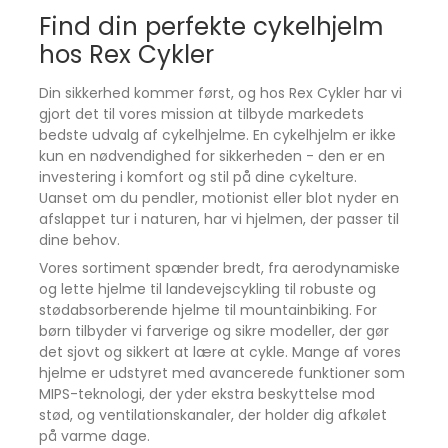
teknologi - uden kompromis.
Find din perfekte cykelhjelm
Abus GameChanger sætter nye standarder for
aerodynamisk ydeevne og professionel pasform.
hos Rex Cykler
Let In-Mold konstruktion for høj sikkerhed
Din sikkerhed kommer først, og hos Rex Cykler har vi
Kombinerer lav vægt med robust beskyttelse - til
gjort det til vores mission at tilbyde markedets
seriøs træning og konkurrence.
bedste udvalg af cykelhjelme. En cykelhjelm er ikke
Perfekt til landevejscykling, triatlon og intens
kun en nødvendighed for sikkerheden - den er en
træning
investering i komfort og stil på dine cykelture.
Skabt til ryttere, der vil yde maksimalt - og se
Uanset om du pendler, motionist eller blot nyder en
skarp ud imens.
afslappet tur i naturen, har vi hjelmen, der passer til
dine behov.
Designet til langhårede ryttere
Vores sortiment spænder bredt, fra aerodynamiske
Ponytail-kompatibel - funktion og komfort for alle.
og lette hjelme til landevejscykling til robuste og
Klar til at tage din performance til næste niveau?
stødabsorberende hjelme til mountainbiking. For
Abus GameChanger kombinerer aerodynamik,
børn tilbyder vi farverige og sikre modeller, der gør
ventilation og lav vægt - en hjelm bygget til
det sjovt og sikkert at lære at cykle. Mange af vores
fartens frontlinje.
hjelme er udstyret med avancerede funktioner som
MIPS-teknologi, der yder ekstra beskyttelse mod
stød, og ventilationskanaler, der holder dig afkølet
på varme dage.