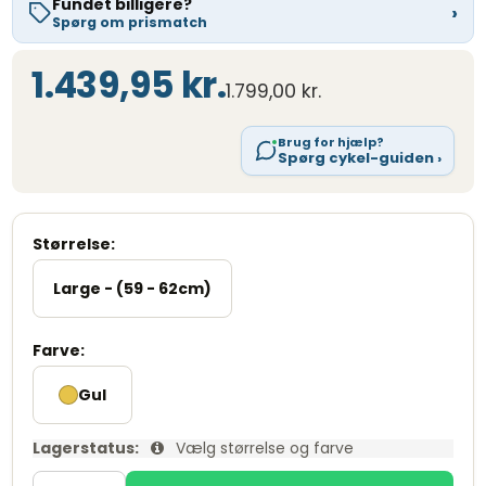
Fundet billigere?
›
Spørg om prismatch
1.439,95 kr.
1.799,00 kr.
Brug for hjælp?
Spørg cykel-guiden ›
Størrelse:
Large - (59 - 62cm)
Farve:
Gul
Lagerstatus:
Vælg størrelse og farve