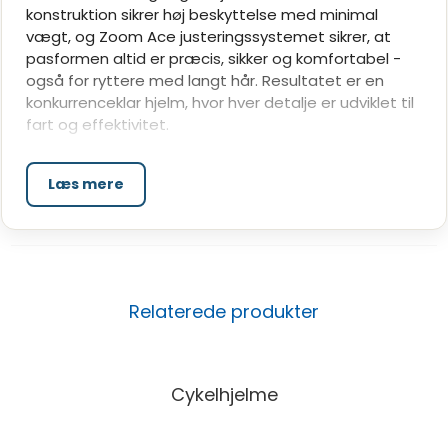
konstruktion sikrer høj beskyttelse med minimal
vægt, og Zoom Ace justeringssystemet sikrer, at
pasformen altid er præcis, sikker og komfortabel -
også for ryttere med langt hår. Resultatet er en
konkurrenceklar hjelm, hvor hver detalje er udviklet til
fart og effektivitet.
Hvorfor vælge Abus GameChanger?
Multi Position Design for optimal aerodynamik
Læs mere
Giver en strømlinet profil uanset vinkel - ideel til
konkurrence og tempo.
AirFlow-teknologi med strategisk ventilation
Holder hovedet køligt - uden at gå på kompromis
med vindmodstand.
Relaterede produkter
Zoom Ace justeringssystem
Giver millimeterpræcis pasform - kompatibel med
hestehaler og langt hår.
Cykelhjelme
En toppræsterende landevejshjelm til ryttere,
der kræver hastighed, komfort og gennemtestet