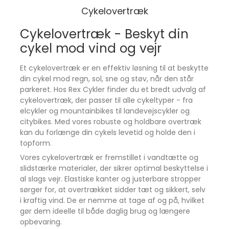
unødigt.
Cykelovertræk
Holdbar kvalitet
Cykelovertræk - Beskyt din
PU-belagt Oxford-stof sikrer lang levetid.
cykel mod vind og vejr
Velegnet til elcykler
Særligt praktisk om vinteren, hvor ekstra
Et cykelovertræk er en effektiv løsning til at beskytte
beskyttelse er nødvendig.
din cykel mod regn, sol, sne og støv, når den står
parkeret. Hos Rex Cykler finder du et bredt udvalg af
Let og robust
cykelovertræk, der passer til alle cykeltyper - fra
Kun 0,64 kg, men alligevel stærk og pålidelig.
elcykler og mountainbikes til landevejscykler og
Vil du beskytte din cykel optimalt mod vind, regn og
citybikes. Med vores robuste og holdbare overtræk
snavs?
kan du forlænge din cykels levetid og holde den i
Contec Cykel garage er den smarte og holdbare
topform.
løsning til cykelopbevaring året rundt.
Vores cykelovertræk er fremstillet i vandtætte og
slidstærke materialer, der sikrer optimal beskyttelse i
al slags vejr. Elastiske kanter og justerbare stropper
sørger for, at overtrækket sidder tæt og sikkert, selv
i kraftig vind. De er nemme at tage af og på, hvilket
gør dem ideelle til både daglig brug og længere
opbevaring.