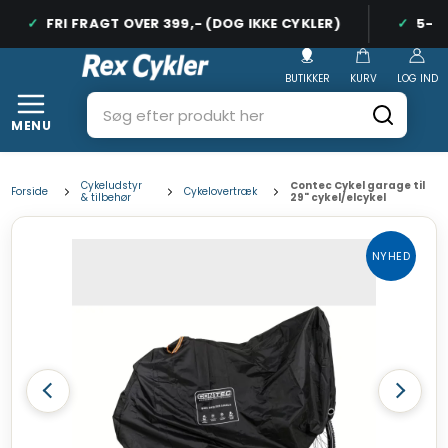
FRI FRAGT OVER 399,- (DOG IKKE CYKLER)
5-ST
BUTIKKER
KURV
LOG IND
MENU
Cykeludstyr
Contec Cykel garage til
Forside
Cykelovertræk
& tilbehør
29" cykel/elcykel
NYHED