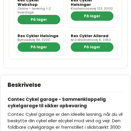
Rex Cykler
Rex Cykler
Webshop
Helsingør
Online – levering 1-2
Klostermosevej 123, 3000
hverdage
På lager
På lager
Rex Cykler Helsinge
Rex Cykler Allerød
Bymosevej 9A, 3200
M D Madsensvej 6, 3450
På lager
På lager
Beskrivelse
Contec Cykel garage - Sammenklappelig
cykelgarage til sikker opbevaring
Contec Cykel garage er den ideelle løsning, når du vil
beskytte din cykel eller elcykel mod vind og vejr. Den
foldbare cykelgarage er fremstillet i slidstærkt 300D