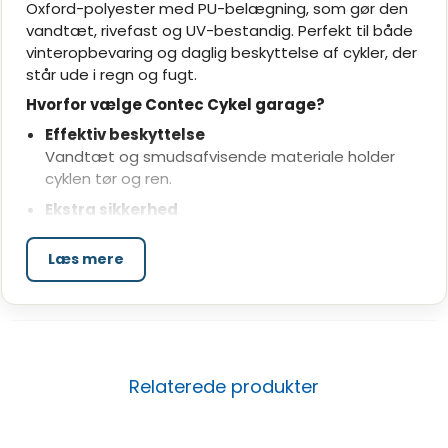
Oxford-polyester med PU-belægning, som gør den
vandtæt, rivefast og UV-bestandig. Perfekt til både
vinteropbevaring og daglig beskyttelse af cykler, der
står ude i regn og fugt.
Hvorfor vælge Contec Cykel garage?
Effektiv beskyttelse
Vandtæt og smudsafvisende materiale holder
cyklen tør og ren.
Ekstra sikkerhed
Leveres med fastgørelsesrem mod vind og øjer til
cykellås.
Læs mere
Pladsbesparende
Foldbar konstruktion gør den let at opbevare, når
den ikke er i brug.
Optimal opbevaring året rundt
Contec Cykel garage passer til cykler og elcykler op
Relaterede produkter
til 29'' og beskytter mod rust, snavs og vejrskader.
Med målene 200 x 70 x 110 cm har den en praktisk
størrelse, som giver fuld dækning uden at fylde