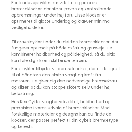
For landevejscykler har vi lette og præcise
bremseklodser, der sikrer jævne og kontrollerede
opbremsninger under høj fart. Disse klodser er
optimeret til glatte underlag og kræver minimal
vedligeholdelse.
Til gravelcykler finder du alsidige bremseklodser, der
fungerer optimalt på både asfalt og grusveje. De
kombinerer holdbarhed og pålidelighed, så du altid
kan føle dig sikker i skiftende terræn.
For elcykler tilbyder vi bremseklodser, der er designet
til at håndtere den ekstra vægt og kraft fra
motoren. De giver dig den nødvendige bremsekraft
og sikrer, at du kan stoppe sikkert, selv under høj
belastning.
Hos Rex Cykler vægter vi kvalitet, holdbarhed og
præcision i vores udvalg af bremseklodser. Med
forskellige materialer og designs kan du finde de
klodser, der passer perfekt til din cykels bremsetype
og kørestil.