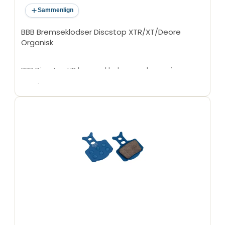
Sammenlign
BBB Bremseklodser Discstop XTR/XT/Deore
Organisk
BBB Discstop HP bremseklodser med organic
compound. Allround bremsesklodser til Road/MTB