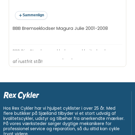
Sammenlign
BBB Bremseklodser Magura Julie 2001-2008
BBB DiscStop bremseklodser med højtydende
organisk bremnsebelægning Bemærk: Kun til skiver
af rustfrit stål!
Hos Rex Cykler har vi hjulpet cyklister i over 25 år. Med
flere butikker på Sjælland tilbyder vi et stort udvalg af
kvalitetscykler, udstyr og tilbehør fra anerkendte mærker.
På vores værksteder sørger dygtige mekanikere for
professionel service og reparation, så du altid kan cykle
trygt videre.