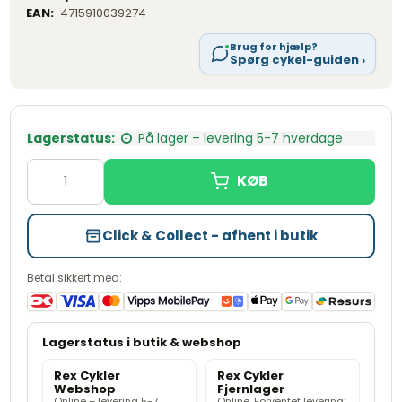
EAN:
4715910039274
Brug for hjælp?
Spørg cykel-guiden ›
Lagerstatus:
På lager – levering 5-7 hverdage
Click & Collect - afhent i butik
Betal sikkert med:
Rex Cykler
Rex Cykler
Webshop
Fjernlager
Online – levering 5-7
Online, Forventet levering: