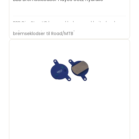
BBB DiscStop HP bremseklodser med højtydende
organic compound. Fremragende allround
bremseklodser til Road/MTB