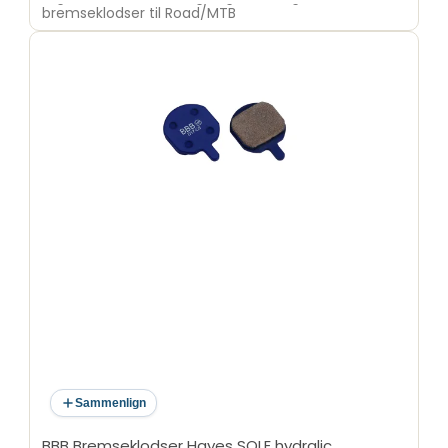
bremseklodser til Road/MTB
Sammenlign
BBB Bremseklodser Hayes SOLE hydralic