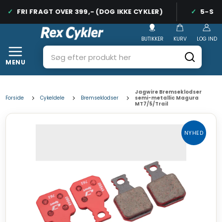
FRI FRAGT OVER 399,- (DOG IKKE CYKLER)
5-STJE
BUTIKKER
KURV
LOG IND
MENU
Jagwire Bremseklodser
Forside
Cykeldele
Bremseklodser
semi-metallic Magura
MT7/5/Trail
NYHED