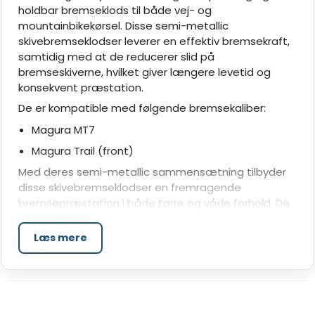
holdbar bremseklods til både vej- og
mountainbikekørsel. Disse semi-metallic
skivebremseklodser leverer en effektiv bremsekraft,
samtidig med at de reducerer slid på
bremseskiverne, hvilket giver længere levetid og
konsekvent præstation.
De er kompatible med følgende bremsekaliber:
Magura MT7
Magura Trail (front)
Med deres semi-metallic sammensætning tilbyder
disse skivebremseklodser en fremragende
bremsepræstation i både tørre og våde forhold. De
er ideelle til cyklister, der ønsker en jævn, effektiv og
holdbar bremseydelse under krævende forhold.
Læs mere
Jagwire Sport semi-metallic skivebremseklodser er
et pålideligt valg, der sikrer optimal kontrol og
sikkerhed på dine ture.