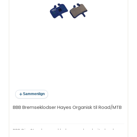
Sammenlign
BBB Bremseklodser Hayes Organisk til Road/MTB
BBB DiscStop bremseklodser med en højtydende
organisk bremsebelægning. Fremragende allround