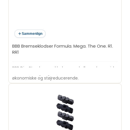
Sammenlign
BBB Bremseklodser Formula. Mega. The One. R1.
RR1
BBB DiscStop bremseklodser med allround organisk
bremsebelægning. Bremseklodserne er holdbare,
økonomiske og støjreducerende.