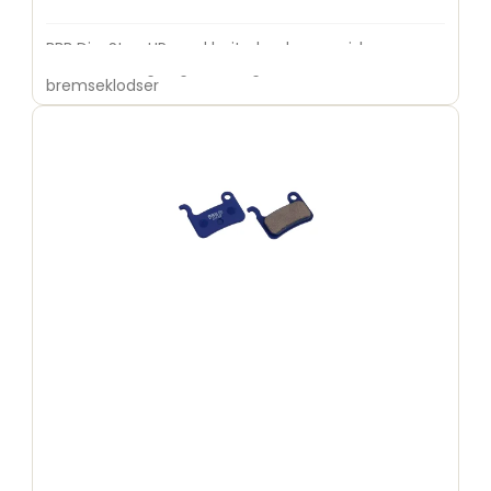
BBB DiscStop HP med højtydende organisk
bremsebelægning. Fremragende allround
bremseklodser