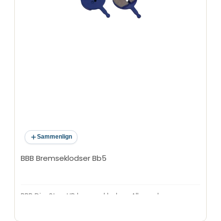
Sammenlign
BBB Bremseklodser Bb5
BBB DiscStop HP bremseklodser. Allround
bremseklodser til Road/MTB ø 23,5 mm