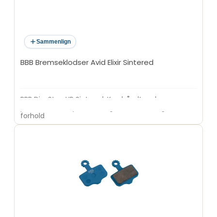
Sammenlign
BBB Bremseklodser Avid Elixir Sintered
BBB DiscStop HP Sintered. Kan håndtere længere
perioder med opbremsning i både tørre og våde
forhold