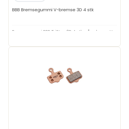
BBB Bremsegummi V-bremse 3D 4 stk
Bremsegummi BBB TriStop 3D 4 stk. på ophæng V-
Bremse BBS-15T