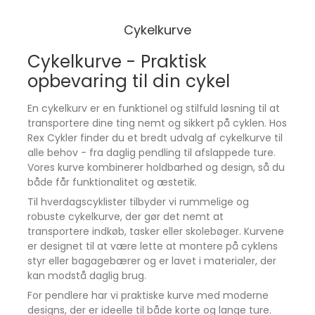
skumgummihåndtag gør den behagelig at bære, og
det moderne design passer til både klassiske og
Cykelkurve
moderne cykler.
Cykelkurve - Praktisk
Ergonomisk håndtag
Let og komfortabel at transportere.
opbevaring til din cykel
Bæreevne op til 10 kg
En cykelkurv er en funktionel og stilfuld løsning til at
Transportér sikkert både let og tung last.
transportere dine ting nemt og sikkert på cyklen. Hos
Stilrent udtryk
Rex Cykler finder du et bredt udvalg af cykelkurve til
Kombinerer funktionalitet med et elegant look.
alle behov - fra daglig pendling til afslappede ture.
Vores kurve kombinerer holdbarhed og design, så du
Vil du have en bagkurv, der kombinerer rummelighed,
både får funktionalitet og æstetik.
stabilitet og hurtig montering?
Atran Velo 'Epic Shopper' AVS giver dig en
Til hverdagscyklister tilbyder vi rummelige og
pålidelig og elegant løsning til hverdagen.
robuste cykelkurve, der gør det nemt at
transportere indkøb, tasker eller skolebøger. Kurvene
er designet til at være lette at montere på cyklens
styr eller bagagebærer og er lavet i materialer, der
kan modstå daglig brug.
For pendlere har vi praktiske kurve med moderne
designs, der er ideelle til både korte og lange ture.