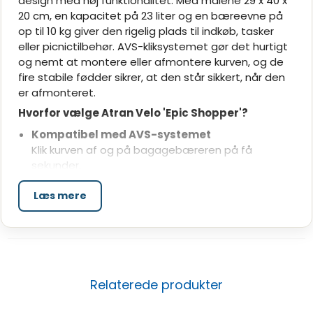
design med høj funktionalitet. Med målene 29 x 40 x
20 cm, en kapacitet på 23 liter og en bæreevne på
op til 10 kg giver den rigelig plads til indkøb, tasker
eller picnictilbehør. AVS-kliksystemet gør det hurtigt
og nemt at montere eller afmontere kurven, og de
fire stabile fødder sikrer, at den står sikkert, når den
er afmonteret.
Hvorfor vælge Atran Velo 'Epic Shopper'?
Kompatibel med AVS-systemet
Klik kurven af og på bagagebæreren på få
sekunder.
Rummelig kapacitet på 23 liter
Læs mere
Ideel til alt fra dagligvarer til fritidsgrej.
Stabil konstruktion
Robuste aluminiumsrør og fødder for ekstra
holdbarhed.
Perfekt til praktisk hverdagsbrug
Relaterede produkter
'Epic Shopper' er udviklet til at gøre dine cykelture
nemmere og mere bekvemme. Det ergonomiske