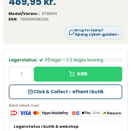
489,95 kr.
Model/Varenr.:
07381114
EAN:
7350006382130
Brug for hjælp?
Spørg cykel-guiden ›
Lagerstatus:
På lager – 1-2 dages levering
Click & Collect - afhent i butik
Betal sikkert med: