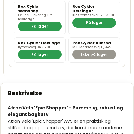
Rex Cykler
Rex Cykler
Webshop
Helsingør
Online – levering 1-2
Klostermosevej 123, 3000
hverdage
På lager
På lager
Rex Cykler Helsinge
Rex Cykler Allerød
Bymosevej 9A, 3200
M D Madsensvej 6, 3450
På lager
Ikke på lager
Beskrivelse
Atran Velo 'Epic Shopper' - Rummelig, robust og
elegant bagkurv
Atran Velo 'Epic Shopper' AVS er en praktisk og
stilfuld bagagebærerkurv, der kombinerer moderne