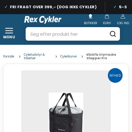
FRI FRAGT OVER 399,- (DOG IKKE CYKLER)
5-STJE
BUTIKKER
KURV
LOG IND
MENU
Cykeludstyr &
Klickfix Styrtaske
Forside
Cykelkurve
tilbehør
Shopper Pro
NYHED