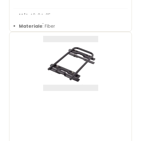
Mål
: 46x34x25cm
Montering
: MIK Smart
Materiale
: Fiber