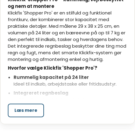
og nem at montere
Klickfix 'Shopper Pro' er en stilfuld og funktionel
frontkurv, der kombinerer stor kapacitet med
praktiske detaljer. Med målene 29 x 38 x 25 cm, en
volumen på 24 liter og en bæreevne på op til 7 kg er
den perfekt til indkøb, tasker og hverdagens behov.
Det integrerede regnbeslag beskytter dine ting mod
regn og fugt, mens det smarte Klickfix-system gør
montering og afmontering enkel og hurtig.
Hvorfor vælge Klickfix 'Shopper Pro'?
Rummelig kapacitet på 24 liter
Ideel til indkøb, arbejdstaske eller fritidsudstyr.
Integreret regnbeslag
Holder dine ejendele tørre i al slags vejr.
Nem montering med Klickfix
Læs mere
Klik kurven på og af styradapteren på få sekunder.
Perfekt til både hverdag og eventyr
'Shopper Pro' er skabt til cyklister, der ønsker en