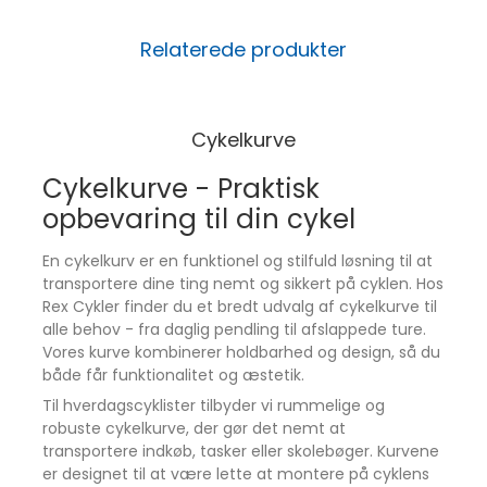
pålidelig og fleksibel transportløsning. Det elegante
design passer til enhver cykel, mens de robuste
Relaterede produkter
materialer sikrer lang holdbarhed. Når kurven ikke er
på cyklen, kan den let bæres med i hånden.
Stilrent sort design
Cykelkurve
Passer til både moderne og klassiske cykler.
Let konstruktion på kun 950 g
Cykelkurve - Praktisk
Gør den nem at håndtere både på og af cyklen.
opbevaring til din cykel
Høj bæreevne på 7 kg
Transportér trygt både små og store indkøb.
En cykelkurv er en funktionel og stilfuld løsning til at
transportere dine ting nemt og sikkert på cyklen. Hos
Vil du have en frontkurv, der kombinerer høj
Rex Cykler finder du et bredt udvalg af cykelkurve til
kapacitet, vejrbeskyttelse og enkel montering?
alle behov - fra daglig pendling til afslappede ture.
Klickfix 'Shopper Pro' giver dig praktisk
Vores kurve kombinerer holdbarhed og design, så du
funktionalitet og tørre ejendele på cykelturen.
både får funktionalitet og æstetik.
Til hverdagscyklister tilbyder vi rummelige og
robuste cykelkurve, der gør det nemt at
transportere indkøb, tasker eller skolebøger. Kurvene
er designet til at være lette at montere på cyklens