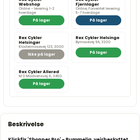
Webshop
Fjernlager
Online – levering 1-2
Online, Forventet levering:
hverdage
5-7 hverdage
På lager
På lager
Rex Cykler
Rex Cykler Helsinge
Helsingør
Bymosevej 9A, 3200
Klostermosevej 123, 3000
På lager
Ikke på lager
Rex Cykler Allerød
M D Madsensvej 6, 3450
På lager
Beskrivelse
Klickfix 'Shopper Pro' - Rummelig, vejrbeskyttet