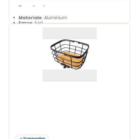
Type
: Frontkurv
Model
: Ribb
Materiale
: Aluminium
Farve
: Sort
Sammenlign