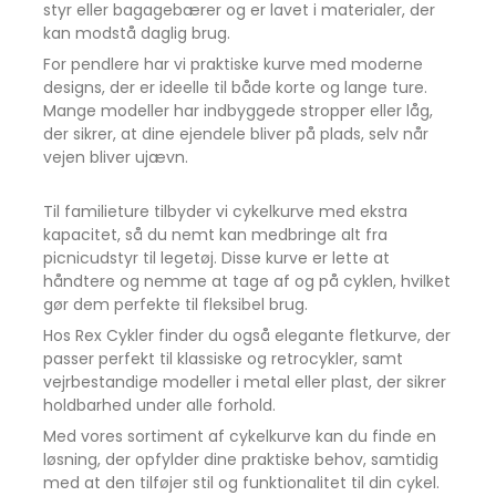
styr eller bagagebærer og er lavet i materialer, der
kan modstå daglig brug.
For pendlere har vi praktiske kurve med moderne
designs, der er ideelle til både korte og lange ture.
Mange modeller har indbyggede stropper eller låg,
der sikrer, at dine ejendele bliver på plads, selv når
vejen bliver ujævn.
Til familieture tilbyder vi cykelkurve med ekstra
kapacitet, så du nemt kan medbringe alt fra
picnicudstyr til legetøj. Disse kurve er lette at
håndtere og nemme at tage af og på cyklen, hvilket
gør dem perfekte til fleksibel brug.
Hos Rex Cykler finder du også elegante fletkurve, der
passer perfekt til klassiske og retrocykler, samt
vejrbestandige modeller i metal eller plast, der sikrer
holdbarhed under alle forhold.
Med vores sortiment af cykelkurve kan du finde en
løsning, der opfylder dine praktiske behov, samtidig
med at den tilføjer stil og funktionalitet til din cykel.