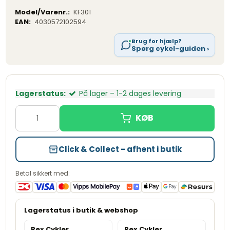
Model/Varenr.:
KF301
EAN:
4030572102594
Brug for hjælp?
Spørg cykel-guiden ›
Lagerstatus:
På lager – 1-2 dages levering
Click & Collect - afhent i butik
Betal sikkert med:
Rex Cykler
Rex Cykler