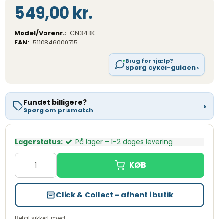
549,00 kr.
Model/Varenr.:
CN34BK
EAN:
5110846000715
Brug for hjælp?
Spørg cykel-guiden ›
Fundet billigere?
›
Spørg om prismatch
Lagerstatus:
På lager – 1-2 dages levering
Click & Collect - afhent i butik
Betal sikkert med: