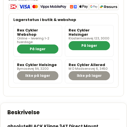
Rex Cykler
Rex Cykler
Webshop
Helsingør
Online – levering 1-2
Klostermosevej 123, 3000
hverdage
På lager
På lager
Rex Cykler Helsinge
Rex Cykler Allerød
Bymosevej 9A, 3200
M D Madsensvej 6, 3450
Ikke på lager
Ikke på lager
Beskrivelse
absoluteBLACK Klinge 34T Direct Mount