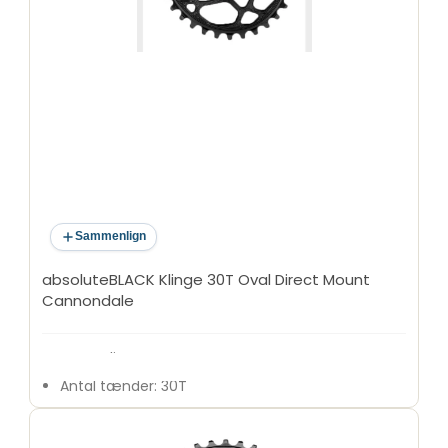
Form: Oval
Materiale: Aluminium 7075
Tandprofil: Narrow Wide
Position: Singlespeed
Anvendelse: MTB
Sammenlign
absoluteBLACK Klinge 30T Oval Direct Mount
Cannondale
Type: Klinge
Antal tænder: 30T
Monteringstype: Direct Mount
Kompatibel med: Cannondale kranksæt