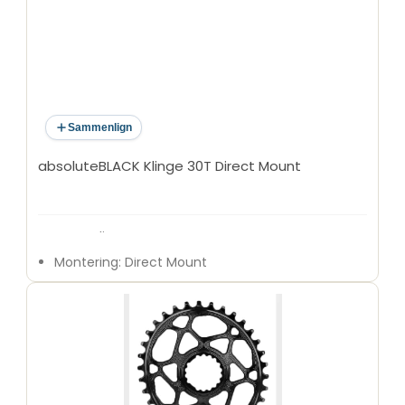
Sammenlign
absoluteBLACK Klinge 30T Direct Mount
Type: Klinge
Montering: Direct Mount
Passer til kranksæt: RaceFace Cinch
Antal tænder: 30T
Speed-kompatibilitet: 1x10/11/12-speed
Boost-kompatibel: Ja
Offset: 3 mm