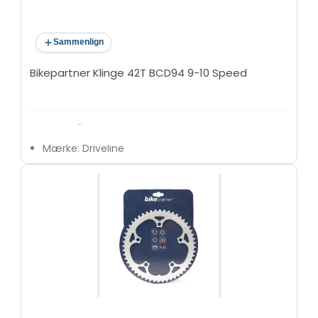
Sammenlign
Bikepartner Klinge 42T BCD94 9-10 Speed
Type: Klinge
Mærke: Driveline
Antal tænder: 42T
BCD: 94 mm
Antal bolthuller: 5
Speed-kompatibilitet: 9/10-speed
Materiale: 5182 aluminium
Anvendelse: MTB / Trekking