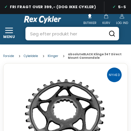
FRI FRAGT OVER 399,- (DOG IKKE CYKLER)
5-STJE
BUTIKKER
KURV
LOG IND
MENU
absoluteBLACK Klinge 34T Direct
Forside
Cykeldele
Klinger
Mount Cannondale
NYHED