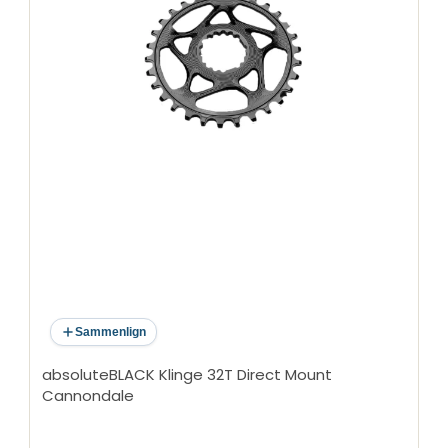
(spiderless)
Form: Oval
Speed-kompatibilitet: 1x10/11/12-speed
Tandprofil: Narrow Wide
Position: Enkelt
Anvendelse: MTB
Sammenlign
absoluteBLACK Klinge 32T Direct Mount
Cannondale