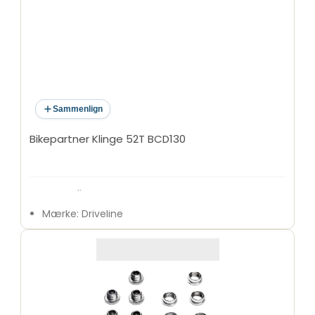
Sammenlign
Bikepartner Klinge 52T BCD130
Type: Klinge
Mærke: Driveline
Antal tænder: 52T
BCD: 130 mm
Antal bolthuller: 5
Speed-kompatibilitet: 9/10-speed
Materiale: 5182 aluminium