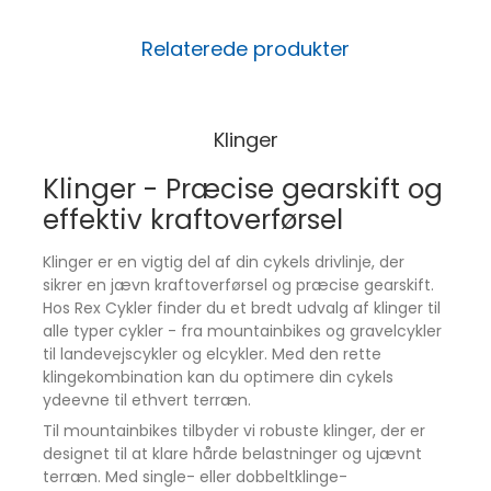
Praktisk og holdbar løsning
Klingen er perfekt til MTB og giver langvarig
Relaterede produkter
holdbarhed og pålidelig ydeevne til din cykel.
Materiale:
Aluminium 7075
Fixmål:
Direct Mount
Klinger
Tænder:
34T
Klinger - Præcise gearskift og
Speed:
1x10/11/12 speed
effektiv kraftoverførsel
Passer til:
Cannondale Hollowgram SI, SiSL, SiSL2
Offset:
5,7 mm
Klinger er en vigtig del af din cykels drivlinje, der
sikrer en jævn kraftoverførsel og præcise gearskift.
Klar til at opgradere din klinge?
Hos Rex Cykler finder du et bredt udvalg af klinger til
Bestil absoluteBLACK Klinge 34T Direct Mount i
alle typer cykler - fra mountainbikes og gravelcykler
dag og få præcise gearskift og lang holdbarhed.
til landevejscykler og elcykler. Med den rette
klingekombination kan du optimere din cykels
Singlespeed 34T
ydeevne til ethvert terræn.
Black, Aluminium 7075, 1x10/11/12 speed
Til mountainbikes tilbyder vi robuste klinger, der er
designet til at klare hårde belastninger og ujævnt
terræn. Med single- eller dobbeltklinge-