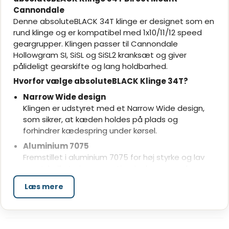
Cannondale
Denne absoluteBLACK 34T klinge er designet som en
rund klinge og er kompatibel med 1x10/11/12 speed
geargrupper. Klingen passer til Cannondale
Hollowgram SI, SiSL og SiSL2 kranksæt og giver
pålideligt gearskifte og lang holdbarhed.
Hvorfor vælge absoluteBLACK Klinge 34T?
Narrow Wide design
Klingen er udstyret med et Narrow Wide design,
som sikrer, at kæden holdes på plads og
forhindrer kædespring under kørsel.
Aluminium 7075
Fremstillet i aluminium 7075 for høj styrke og lav
vægt, hvilket giver en optimal ydeevne under
krævende forhold.
Læs mere
Boostkompatibilitet
Denne klinge er ikke boostkompatibel, hvilket gør
den ideel til opsætninger med standard offset.