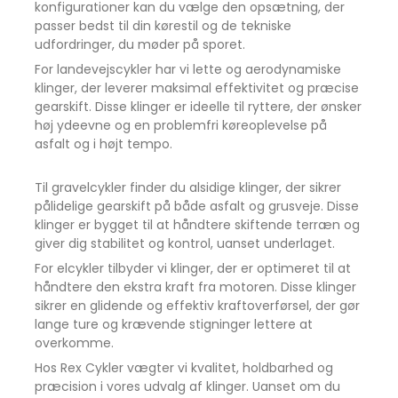
konfigurationer kan du vælge den opsætning, der
passer bedst til din kørestil og de tekniske
udfordringer, du møder på sporet.
For landevejscykler har vi lette og aerodynamiske
klinger, der leverer maksimal effektivitet og præcise
gearskift. Disse klinger er ideelle til ryttere, der ønsker
høj ydeevne og en problemfri køreoplevelse på
asfalt og i højt tempo.
Til gravelcykler finder du alsidige klinger, der sikrer
pålidelige gearskift på både asfalt og grusveje. Disse
klinger er bygget til at håndtere skiftende terræn og
giver dig stabilitet og kontrol, uanset underlaget.
For elcykler tilbyder vi klinger, der er optimeret til at
håndtere den ekstra kraft fra motoren. Disse klinger
sikrer en glidende og effektiv kraftoverførsel, der gør
lange ture og krævende stigninger lettere at
overkomme.
Hos Rex Cykler vægter vi kvalitet, holdbarhed og
præcision i vores udvalg af klinger. Uanset om du