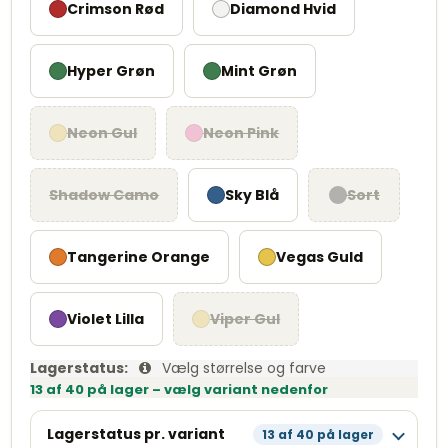
Crimson Rød
Diamond Hvid
Hyper Grøn
Mint Grøn
Neon Gul
Neon Pink
Shadow Camo
Sky Blå
Sort
Tangerine Orange
Vegas Guld
Violet Lilla
Viper Gul
Lagerstatus:
Vælg størrelse og farve
13 af 40 på lager – vælg variant nedenfor
Lagerstatus pr. variant
13 af 40 på lager