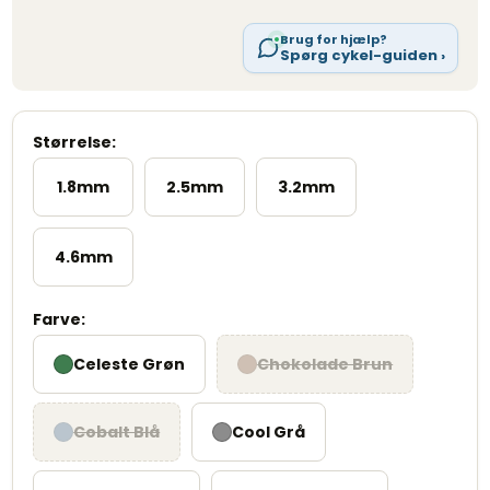
Brug for hjælp?
Spørg cykel-guiden ›
Størrelse:
1.8mm
2.5mm
3.2mm
4.6mm
Farve:
Celeste Grøn
Chokolade Brun
Cobalt Blå
Cool Grå