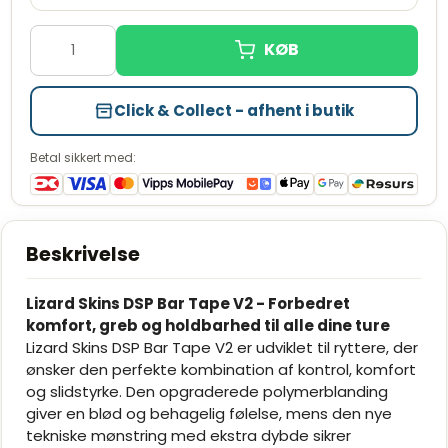
1.8mm
Cobalt Blå
Udsolgt
Cool Grå
Læg i kurv
Få tilbage
Crimson Rød
Click & Collect - afhent i butik
Udsolgt
Diamond Hvid
Udsolgt
Betal sikkert med:
Mint Grøn
Udsolgt
Sort
Udsolgt
2.5mm
Beskrivelse
Celeste Grøn
Læg i kurv
Få tilbage
Lizard Skins DSP Bar Tape V2 - Forbedret
Chokolade Brun
Udsolgt
komfort, greb og holdbarhed til alle dine ture
Cobalt Blå
Udsolgt
Lizard Skins DSP Bar Tape V2 er udviklet til ryttere, der
ønsker den perfekte kombination af kontrol, komfort
Cool Grå
Læg i kurv
På lager
og slidstyrke. Den opgraderede polymerblanding
Crimson Rød
Læg i kurv
Få tilbage
giver en blød og behagelig følelse, mens den nye
tekniske mønstring med ekstra dybde sikrer
Diamond Hvid
Læg i kurv
På lager