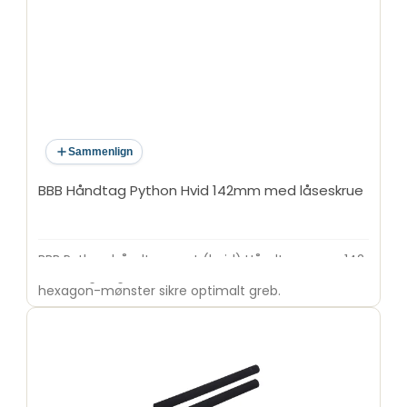
Sammenlign
BBB Håndtag Python Hvid 142mm med låseskrue
BBB Python håndtagssæt (hvid) Håndtagene er 142
mm lange og monteres med skrue. Overflade med
hexagon-mønster sikre optimalt greb.