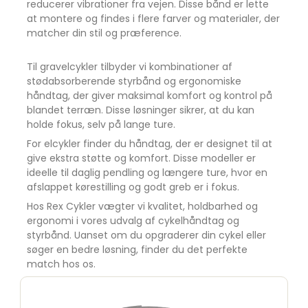
reducerer vibrationer fra vejen. Disse bånd er lette
Crimson Rød
Udsolgt
at montere og findes i flere farver og materialer, der
matcher din stil og præference.
Sort
Udsolgt
Til gravelcykler tilbyder vi kombinationer af
stødabsorberende styrbånd og ergonomiske
håndtag, der giver maksimal komfort og kontrol på
blandet terræn. Disse løsninger sikrer, at du kan
holde fokus, selv på lange ture.
For elcykler finder du håndtag, der er designet til at
give ekstra støtte og komfort. Disse modeller er
ideelle til daglig pendling og længere ture, hvor en
afslappet kørestilling og godt greb er i fokus.
Hos Rex Cykler vægter vi kvalitet, holdbarhed og
ergonomi i vores udvalg af cykelhåndtag og
styrbånd. Uanset om du opgraderer din cykel eller
søger en bedre løsning, finder du det perfekte
match hos os.