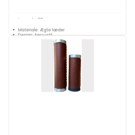
Længde: 88 mm
Side: Højre
Materiale: Ægte læder
Design: Aero-stil
Anvendelse: Citybike, touring, klassiske cykler