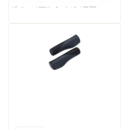
Håndtagsæt BBB KingComfort Sort 135/135mm
BHG-121