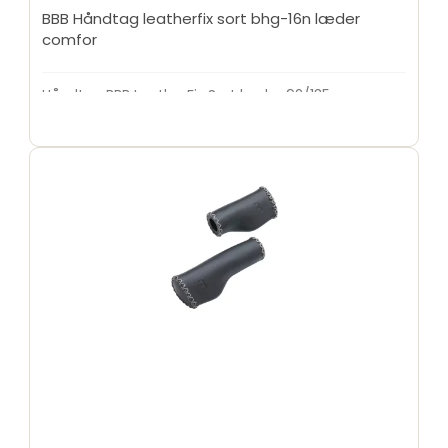
BBB Håndtag leatherfix sort bhg-16n læder
comfor
Håndtag BBB LeatherFix Sort læder 92/135mm
Screw-on BHG-16N