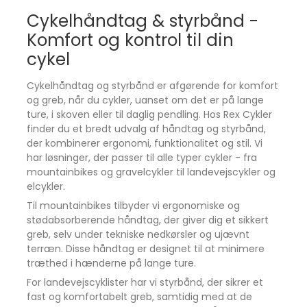
kørestil - fra tyndt og responsivt til ekstra polstret
Cykelhåndtag & styrbånd -
Cool Grå
Læg i kurv
Få tilbage
for maksimal komfort.
Komfort og kontrol til din
Crimson Rød
Udsolgt
Flere tykkelsesmuligheder
cykel
Diamond Hvid
Udsolgt
1.8 mm (50 g | 208 cm) - Let og responsiv følelse
2.5 mm (74 g | 208 cm) - Balanceret komfort og
Hyper Grøn
Udsolgt
Cykelhåndtag og styrbånd er afgørende for komfort
kontrol
og greb, når du cykler, uanset om det er på lange
Mint Grøn
Udsolgt
3.2 mm (86 g | 226 cm) - Ekstra dæmpning på
ture, i skoven eller til daglig pendling. Hos Rex Cykler
Neon Gul
Udsolgt
lange ture
finder du et bredt udvalg af håndtag og styrbånd,
4.6 mm (102 g | 231 cm) - Maksimal polstring og
der kombinerer ergonomi, funktionalitet og stil. Vi
Neon Pink
Udsolgt
komfort
har løsninger, der passer til alle typer cykler - fra
Sky Blå
Udsolgt
mountainbikes og gravelcykler til landevejscykler og
Skruepropper inkluderet
elcykler.
Sort
Udsolgt
For en holdbar og sikker montering.
Til mountainbikes tilbyder vi ergonomiske og
Tangerine Orange
Udsolgt
Fås i flere farver
stødabsorberende håndtag, der giver dig et sikkert
Så du kan matche din cykels stil.
Violet Lilla
Udsolgt
greb, selv under tekniske nedkørsler og ujævnt
Vil du have styrbånd, der kombinerer professionel
terræn. Disse håndtag er designet til at minimere
4.6mm
ydeevne med langtidsholdbar komfort?
træthed i hænderne på lange ture.
Lizard Skins DSP Bar Tape V2 giver dig greb,
Cobalt Blå
Udsolgt
For landevejscyklister har vi styrbånd, der sikrer et
dæmpning og holdbarhed i absolut topklasse.
fast og komfortabelt greb, samtidig med at de
Cool Grå
Læg i kurv
Få tilbage