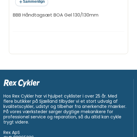
Sammenlign
BBB Håndtagsæt BOA Gel 130/130mm
Hos Rex Cykler har vi hjulpet cyklister i over 25 år. Med
flere butikker på Sjælland tilbyder vi et stort udvalg af
kvalitetscykler, udstyr og tilbehør fra anerkendte mærker.
På vores værksteder sørger dygtige mekanikere for
professionel service og reparation, så du altid kan cykle
trygt videre.
Rex ApS