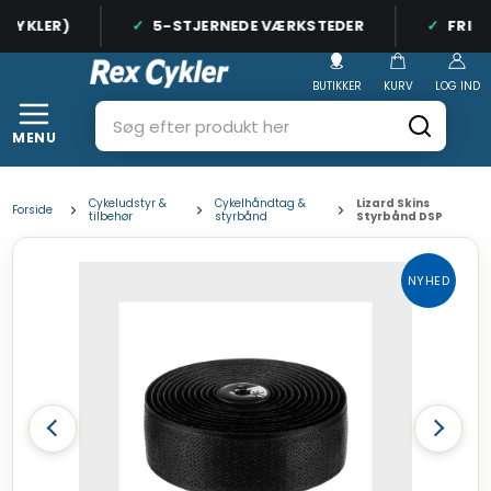
CYKLER)
5-STJERNEDE VÆRKSTEDER
FRI FR
BUTIKKER
KURV
LOG IND
MENU
Cykeludstyr &
Cykelhåndtag &
Lizard Skins
Forside
tilbehør
styrbånd
Styrbånd DSP
NYHED