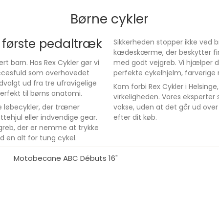
Børne cykler
e første pedaltræk
Sikkerheden stopper ikke ved 
kædeskærme, der beskytter fin
ert barn. Hos Rex Cykler gør vi
med godt vejgreb. Vi hjælper d
 succesfuld som overhovedet
perfekte cykelhjelm, farverige 
dvalgt ud fra tre ufravigelige
Kom forbi Rex Cykler i Helsinge,
erfekt til børns anatomi.
virkeligheden. Vores eksperter sik
ste løbecykler, der træner
vokse, uden at det går ud over b
tehjul eller indvendige gear.
efter dit køb.
greb, der er nemme at trykke
en alt for tung cykel.
Motobecane ABC Débuts 16"