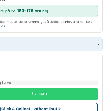
0,00 %
163-179 cm
ere på ca.
høj
249,00 kr.
.
29,00 kr.
lsen - spændet er rummeligt, så de fleste i intervallet kan køre
l os
.
29,29 %
539,00 kr.
e
2.938,00 kr.
›
Resurs Bank ›
 Kreditgiver er Resurs Bank. Beregnet eksempel ved kontantkøbspris
 Med forbehold for kreditgodkendelse.
 farve
Click & Collect - afhent i butik