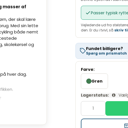
og masser af
Variabel debitorrente
Passer typisk rytt
Oprettelsesgebyr
ørn, der skal lære
Administrationsgebyr/md
Vejledende ud fra stelstørre
 brug. Med sin lette
den. Er du i tvivl, så
skriv ti
cykling både nemt
ÅOP
mtestede
Kreditomkostninger
g, skolekørsel og
Fundet billigere?
Samlet beløb at betal
Spørg om prismatch
Se fuld beregning hos 
Variabel debitorrente 0,00 %.
Farve:
2.399,00 kr., 10 mdr. løbetid.
 på hver dag.
Grøn
fikken.
Lagerstatus:
Vælg
r
gyndere.
olevejen
t lære at cykle i
g stabilitet på