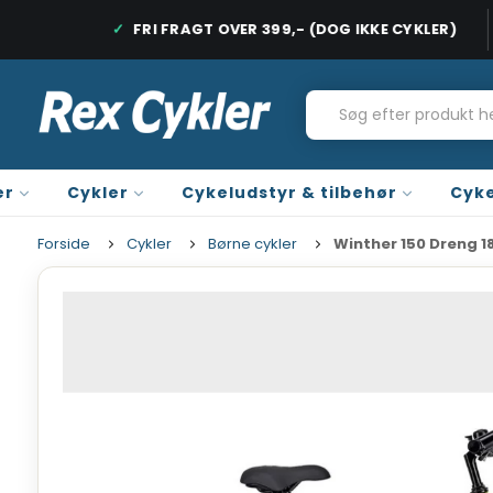
DAGE
FRI FRAGT OVER 399,- (DOG IKKE CYKLER)
HURTIG LEVERING, 1-2 HVERDAGE
FRI FRAGT PÅ
er
Cykler
Cykeludstyr & tilbehør
Cyke
Forside
Cykler
Børne cykler
Winther 150 Dreng 1