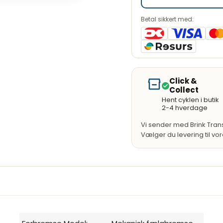
odeller giver
cykel med flotte
Betal sikkert med:
 - både for børn
Click &
Collect
.
Hent cyklen i butik
2-4 hverdage
Vi sender med Brink Trans
kus på kvalitet og
Vælger du levering til vo
gscykel - med