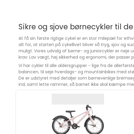
Sikre og sjove børnecykler til d
At få sin første rigtige cykel er en stor milepæl for ethv
alt for, at starten på cykellivet bliver så tryg, sjov og
muligt. Vores udvalg af børne- og juniorcykler er nøje u
krav: Lav vægt, høj sikkerhed og ergonomi, der passer p
Vi har cykler til alle aldersgrupper - lige fra de allerfør
balancen, til seje hverdags- og mountainbikes med støt
De er udstyret med detaljer som børnevenlige bremse
ind, samt lette rammer, så barnet ikke skal kæmpe med 