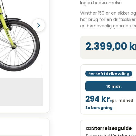
Ingen bedømmelse
Winther 150 er en sikker og 
har brug for en driftssikk
en børnevenlig geometri s
2.399,00 k
Rentefri delbetaling
10 mdr.
294 kr.
pr. måned
Se beregning
Løbetid
Månedlig ydelse
Størrelsesguide
Kreditbeløb
Denne cykel fås i størrel