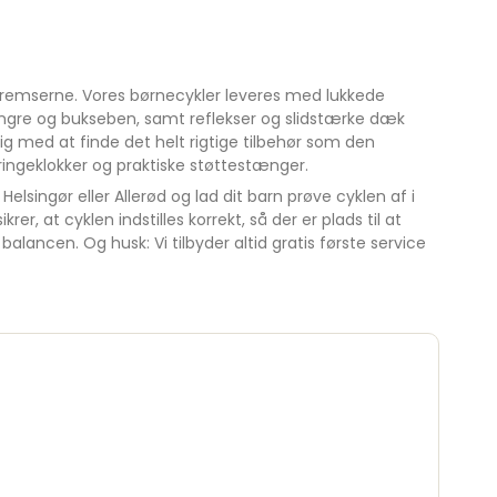
bremserne. Vores børnecykler leveres med lukkede
gre og bukseben, samt reflekser og slidstærke dæk
ig med at finde det helt rigtige tilbehør som den
ringeklokker og praktiske støttestænger.
 Helsingør eller Allerød og lad dit barn prøve cyklen af i
rer, at cyklen indstilles korrekt, så der er plads til at
alancen. Og husk: Vi tilbyder altid gratis første service