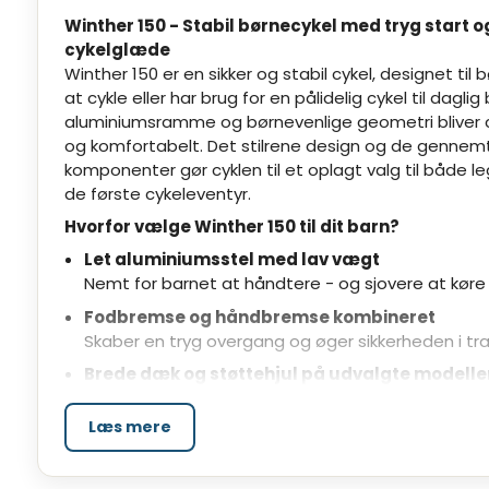
Winther 150 - Stabil børnecykel med tryg start 
cykelglæde
Winther 150 er en sikker og stabil cykel, designet til b
at cykle eller har brug for en pålidelig cykel til daglig
aluminiumsramme og børnevenlige geometri bliver 
og komfortabelt. Det stilrene design og de genne
komponenter gør cyklen til et oplagt valg til både le
de første cykeleventyr.
Hvorfor vælge Winther 150 til dit barn?
Let aluminiumsstel med lav vægt
Nemt for barnet at håndtere - og sjovere at køre
Fodbremse og håndbremse kombineret
Skaber en tryg overgang og øger sikkerheden i tra
Brede dæk og støttehjul på udvalgte modelle
Giver ekstra stabilitet og balance - perfekt til be
Læs mere
Skabt til hverdagens behov - fra første tur til sk
Winther 150 giver barnet de bedste betingelser for a
eget tempo. De brede dæk sørger for god komfort o