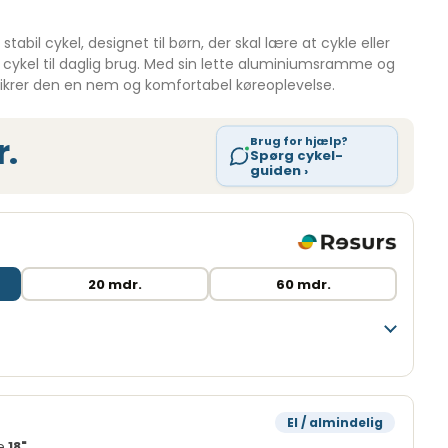
stabil cykel, designet til børn, der skal lære at cykle eller
er cykel til daglig brug. Med sin lette aluminiumsramme og
ikrer den en nem og komfortabel køreoplevelse.
r.
Brug for hjælp?
Spørg cykel-
guiden ›
20 mdr.
60 mdr.
10 måneder
294,00 kr.
El / almindelig
2.399,00 kr.
se
18"
.