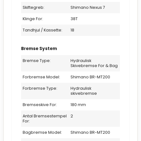
funktionalitet og markant design i en citybike, der er
skabt til både daglig brug og aktive fritidsture.
Skiftegreb:
Shimano Nexus 7
Klinge For:
38T
Tandhjul / Kassette:
18
Bremse System
Bremse Type:
Hydraulisk
Skivebremse For & Bag
Forbremse Model:
Shimano BR-MT200
Forbremse Type:
Hydraulisk
skivebremse
Bremseskive For:
180 mm
Antal Bremsestempel
2
For:
Bagbremse Model:
Shimano BR-MT200