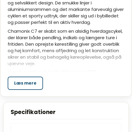
og selvsikkert design. De smukke linjer i
aluminiumsrammen og det markante farvevalg giver
cyklen et sporty udtryk, der skiller sig ud i bybilledet
og passer perfekt til en aktiv hverdag.
Chamonix C7 er skabt som en alsidig hverdagscykel,
der klarer både pendling, indkøb og længere ture i
fritiden. Den oprejste kørestilling giver godt overblik
og høj komfort, mens affjedring og let konstruktion
sikrer en stabil og behagelig køreoplevelse, også på
ujævne veje.
Hvorfor vælge Gazelle Chamonix C7?
Stilfuldt og sporty design
Læs mere
Slankt aluminiumsstel med dynamisk linjeføring og
markante farver giver et moderne og aktivt
udtryk.
Komfortabel og afslappet kørestilling
Specifikationer
Oprejst position kombineret med affjedret
forgaffel og sadelpind absorberer ujævnheder og
øger komforten.