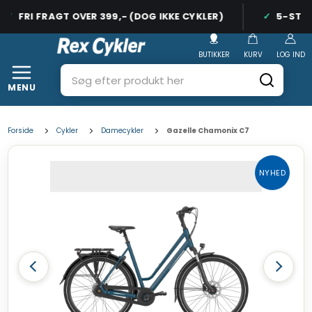
FRI FRAGT OVER 399,- (DOG IKKE CYKLER)
5-STJER
BUTIKKER
KURV
LOG IND
MENU
Forside
Cykler
Damecykler
Gazelle Chamonix C7
NYHED