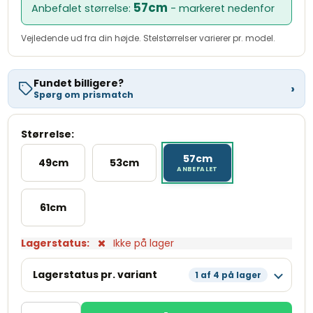
Kreditomkostninger
539,00 kr.
57cm
Anbefalet størrelse:
- markeret nedenfor
Samlet beløb at betale
8.538,00 kr.
Vejledende ud fra din højde. Stelstørrelser varierer pr. model.
Se fuld beregning hos Resurs Bank ›
Variabel debitorrente 0,00 %. Kreditgiver er Resurs Bank. Beregnet
eksempel ved kontantkøbspris 7.999,00 kr., 10 mdr. løbetid. Med
forbehold for kreditgodkendelse.
Fundet billigere?
›
Spørg om prismatch
Størrelse:
57cm
49cm
53cm
61cm
Lagerstatus:
Ikke på lager
Lagerstatus pr. variant
1 af 4 på lager
49cm
Læg i kurv
Få tilbage