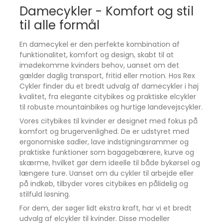
Damecykler - Komfort og stil
til alle formål
En damecykel er den perfekte kombination af
funktionalitet, komfort og design, skabt til at
imødekomme kvinders behov, uanset om det
gælder daglig transport, fritid eller motion. Hos Rex
Cykler finder du et bredt udvalg af damecykler i høj
kvalitet, fra elegante citybikes og praktiske elcykler
til robuste mountainbikes og hurtige landevejscykler.
Vores citybikes til kvinder er designet med fokus på
komfort og brugervenlighed. De er udstyret med
ergonomiske sadler, lave indstigningsrammer og
praktiske funktioner som bagagebærere, kurve og
skærme, hvilket gør dem ideelle til både bykørsel og
længere ture. Uanset om du cykler til arbejde eller
på indkøb, tilbyder vores citybikes en pålidelig og
stilfuld løsning.
For dem, der søger lidt ekstra kraft, har vi et bredt
udvalg af elcykler til kvinder. Disse modeller