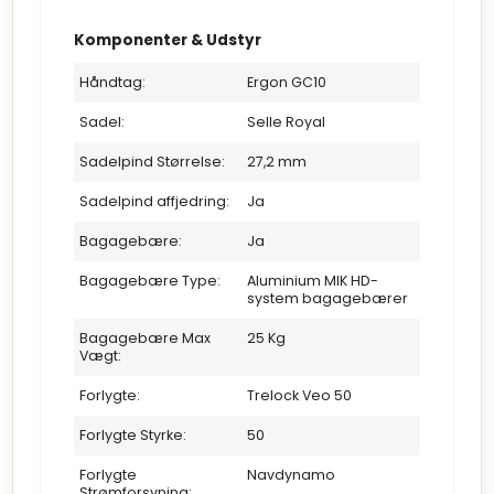
Komponenter & Udstyr
Håndtag:
Ergon GC10
Sadel:
Selle Royal
Sadelpind Størrelse:
27,2 mm
Sadelpind affjedring:
Ja
Bagagebære:
Ja
Bagagebære Type:
Aluminium MIK HD-
system bagagebærer
Bagagebære Max
25 Kg
Vægt:
Forlygte:
Trelock Veo 50
Forlygte Styrke:
50
Forlygte
Navdynamo
Strømforsyning: