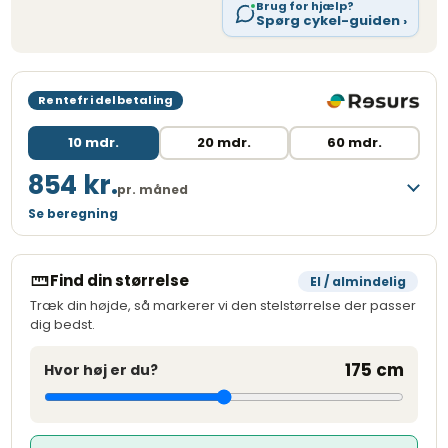
Brug for hjælp?
Spørg cykel-guiden ›
Rentefri delbetaling
10 mdr.
20 mdr.
60 mdr.
854 kr.
pr. måned
Se beregning
Løbetid
10 måneder
Månedlig ydelse
854,00 kr.
Find din størrelse
El / almindelig
Kreditbeløb
7.999,00 kr.
Træk din højde, så markerer vi den stelstørrelse der passer
dig bedst.
Variabel debitorrente
0,00 %
Oprettelsesgebyr
249,00 kr.
175 cm
Hvor høj er du?
Administrationsgebyr/md.
29,00 kr.
ÅOP
7,81 %