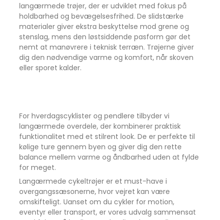
igen hurtigt.
langærmede trøjer, der er udviklet med fokus på
holdbarhed og bevægelsesfrihed. De slidstærke
Vil du være klar til regnfulde og blæsende ture
materialer giver ekstra beskyttelse mod grene og
uden ekstra vægt?
stenslag, mens den løstsiddende pasform gør det
RIDE Waterproof Lightweight Jacket kombinerer lav
nemt at manøvrere i teknisk terræn. Trøjerne giver
vægt, høj beskyttelse og funktionelt design i en
dig den nødvendige varme og komfort, når skoven
jakke, der er skabt til cykling i al slags vejr.
eller sporet kalder.
For hverdagscyklister og pendlere tilbyder vi
langærmede overdele, der kombinerer praktisk
funktionalitet med et stilrent look. De er perfekte til
kølige ture gennem byen og giver dig den rette
balance mellem varme og åndbarhed uden at fylde
for meget.
Langærmede cykeltrøjer er et must-have i
overgangssæsonerne, hvor vejret kan være
omskifteligt. Uanset om du cykler for motion,
eventyr eller transport, er vores udvalg sammensat