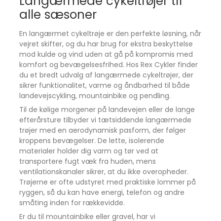
Langærmede cykeltrøjer til
Let og sporty pasform
alle sæsoner
Active fit giver en atletisk silhuet og høj
bevægelsesfrihed på cyklen.
En langærmet cykeltrøje er den perfekte løsning, når
vejret skifter, og du har brug for ekstra beskyttelse
RIDE Waterproof Lightweight Jacket er mere end
mod kulde og vind uden at gå på kompromis med
blot en regnjakke - det er funktionel beskyttelse
komfort og bevægelsesfrihed. Hos Rex Cykler finder
til seriøse ryttere
du et bredt udvalg af langærmede cykeltrøjer, der
Jakken er designet til aktiv brug og kan nemt pakkes
sikrer funktionalitet, varme og åndbarhed til både
ned, når vejret skifter. De reflekterende detaljer gør
landevejscykling, mountainbike og pendling.
den velegnet til både morgen- og aftenture, hvor
Til de kølige morgener på landevejen eller de lange
synlighed er afgørende.
efterårsture tilbyder vi tætsiddende langærmede
Reflekterende detaljer for øget sikkerhed
trøjer med en aerodynamisk pasform, der følger
kroppens bevægelser. De lette, isolerende
Forbedrer synligheden i trafik og ved kørsel i lav
materialer holder dig varm og tør ved at
belysning.
transportere fugt væk fra huden, mens
Velegnet til helårsbrug
ventilationskanaler sikrer, at du ikke overopheder.
Ideel som yderlag over en jersey eller mellemlag,
Trøjerne er ofte udstyret med praktiske lommer på
afhængigt af temperaturen.
ryggen, så du kan have energi, telefon og andre
småting inden for rækkevidde.
Nem vedligeholdelse
Kan maskinvaskes ved 30 grader og er klar til brug
Er du til mountainbike eller gravel, har vi