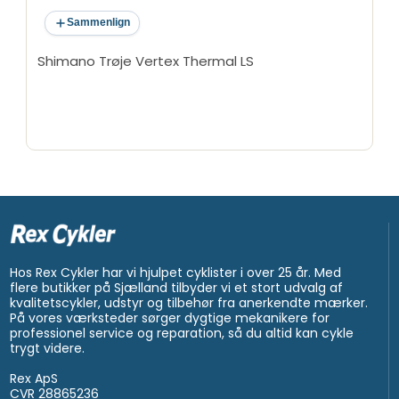
Sammenlign
Shimano Trøje Vertex Thermal LS
Hos Rex Cykler har vi hjulpet cyklister i over 25 år. Med
flere butikker på Sjælland tilbyder vi et stort udvalg af
kvalitetscykler, udstyr og tilbehør fra anerkendte mærker.
På vores værksteder sørger dygtige mekanikere for
professionel service og reparation, så du altid kan cykle
trygt videre.
Rex ApS
CVR 28865236