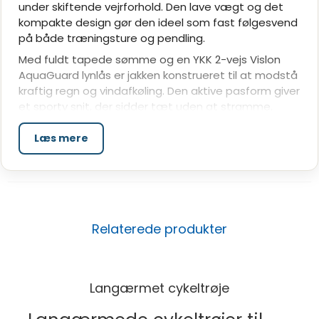
under skiftende vejrforhold. Den lave vægt og det
kompakte design gør den ideel som fast følgesvend
på både træningsture og pendling.
Med fuldt tapede sømme og en YKK 2-vejs Vislon
AquaGuard lynlås er jakken konstrueret til at modstå
kraftig regn og vindafkøling. Den aktive pasform giver
et sporty snit, der sidder tæt uden at stramme,
mens reflekterende detaljer øger synligheden i
mørke og dårlige lysforhold.
Læs mere
Hvorfor vælge RIDE Waterproof Lightweight
Jacket?
Effektiv beskyttelse mod regn og vind
Høj vandtæthed kombineret med åndbarhed
sikrer, at du forbliver tør og komfortabel under
Relaterede produkter
kørsel i vådt vejr.
Gennemtænkt konstruktion til cykling
Fuldt tapede sømme og YKK AquaGuard lynlås
Langærmet cykeltrøje
holder vand og vind ude, selv under krævende
forhold.