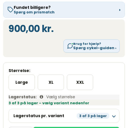
Fundet billigere?
›
Spørg om prismatch
900,00 kr.
Brug for hjælp?
Spørg cykel-guiden ›
Størrelse:
Large
XL
XXL
Lagerstatus:
Vælg størrelse
3 af 3 på lager – vælg variant nedenfor
Lagerstatus pr. variant
3 af 3 på lager
Large
Læg i kurv
Få tilbage