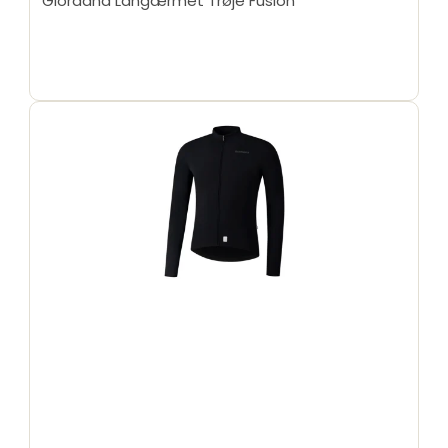
Giordana Langærmet Trøje Fusion