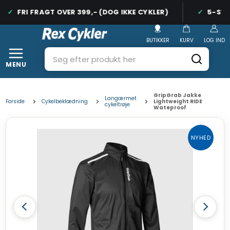
FRI FRAGT OVER 399,- (DOG IKKE CYKLER)
5-STJE
BUTIKKER
KURV
LOG IND
MENU
GripGrab Jakke
Langærmet
Forside
Cykelbeklædning
Lightweight RIDE
cykeltrøje
Wateproof
NYHED