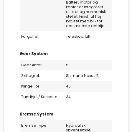
Batteri, motor og
kabler er integreret
diskret og harmonisk i
stellet. Finish af høj
kvalitet med blik for
den mindste detalje.
Forgaffel:
Teleskop, luft
Gear System
Gear Antal:
5
Skiftegreb:
Shimano Nexus 5
Klinge For:
46
Tandhjul / Kassette:
34
Bremse System
Bremse Type:
Hydraulisk
skivebremse