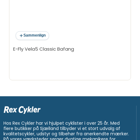
Sammenlign
E-Fly Vela5 Classic Bafang
Hos Rex Cykler har vi hjulpet cyklister i over 25 år. Med
flere butikker på Sjælland tilbyder vi et stort udvalg af
kvalitetscykler, udstyr og tilbehør fra anerkendte mærker.
På vores værksteder sørger dygtige mekanikere for