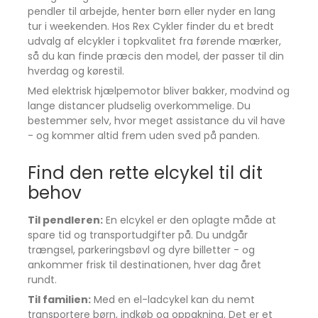
pendler til arbejde, henter børn eller nyder en lang
tur i weekenden. Hos Rex Cykler finder du et bredt
udvalg af elcykler i topkvalitet fra førende mærker,
så du kan finde præcis den model, der passer til din
hverdag og kørestil.
Med elektrisk hjælpemotor bliver bakker, modvind og
lange distancer pludselig overkommelige. Du
bestemmer selv, hvor meget assistance du vil have
- og kommer altid frem uden sved på panden.
Find den rette elcykel til dit
behov
Til pendleren:
En elcykel er den oplagte måde at
spare tid og transportudgifter på. Du undgår
trængsel, parkeringsbøvl og dyre billetter - og
ankommer frisk til destinationen, hver dag året
rundt.
Til familien:
Med en el-ladcykel kan du nemt
transportere børn, indkøb og oppakning. Det er et