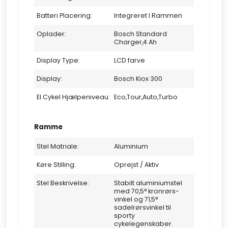
Batteri Placering:
Integreret I Rammen
Oplader:
Bosch Standard
Charger,4 Ah
Display Type:
LCD farve
Display:
Bosch Kiox 300
El Cykel Hjælpeniveau:
Eco,Tour,Auto,Turbo
Ramme
Stel Matriale:
Aluminium
Køre Stilling:
Oprejst / Aktiv
Stel Beskrivelse:
Stabilt aluminiumstel
med 70,5° kronrørs-
vinkel og 71,5°
sadelrørsvinkel til
sporty
cykelegenskaber.