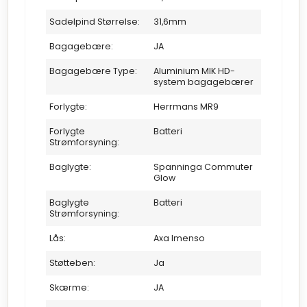
Sadelpind Størrelse:
31,6mm
Bagagebære:
JA
Bagagebære Type:
Aluminium MIK HD-
system bagagebærer
Forlygte:
Herrmans MR9
Forlygte
Batteri
Strømforsyning:
Baglygte:
Spanninga Commuter
Glow
Baglygte
Batteri
Strømforsyning:
Lås:
Axa Imenso
Støtteben:
Ja
Skærme:
JA