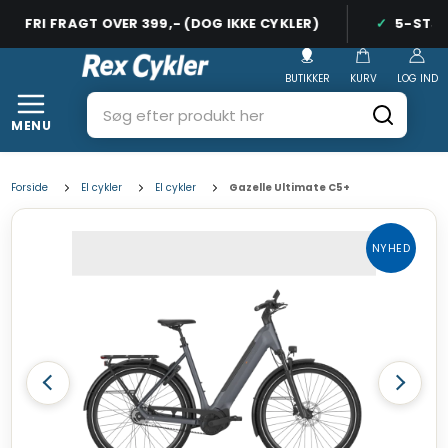
FRI FRAGT OVER 399,- (DOG IKKE CYKLER)
5-STJER
BUTIKKER
KURV
LOG IND
MENU
Forside
El cykler
El cykler
Gazelle Ultimate C5+
NYHED