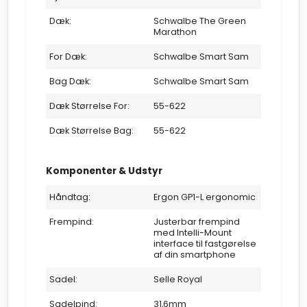
Dæk:
Schwalbe The Green
Marathon
For Dæk:
Schwalbe Smart Sam
Bag Dæk:
Schwalbe Smart Sam
Dæk Størrelse For:
55-622
Dæk Størrelse Bag:
55-622
Komponenter & Udstyr
Håndtag:
Ergon GP1-L ergonomic
Frempind:
Justerbar frempind
med Intelli-Mount
interface til fastgørelse
af din smartphone
Sadel:
Selle Royal
Sadelpind:
31,6mm