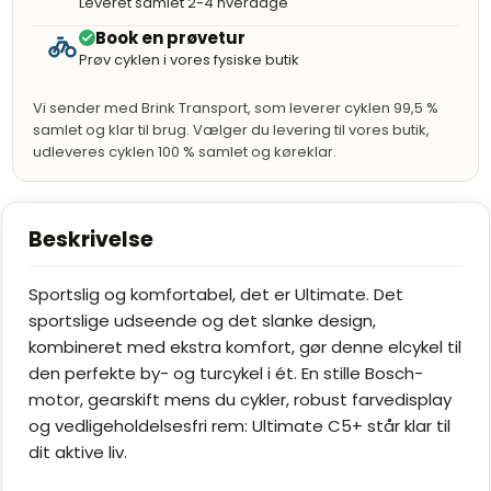
Leveret samlet 2-4 hverdage
Mat meteorgrå
Læg i kurv
På lager
Book en prøvetur
57cm
Prøv cyklen i vores fysiske butik
Mat
metallisk
Læg i kurv
Fjernlager 10-14 hverdage
Vi sender med Brink Transport, som leverer cyklen 99,5 %
orange
samlet og klar til brug. Vælger du levering til vores butik,
Mat
udleveres cyklen 100 % samlet og køreklar.
Læg i kurv
Fjernlager 10-14 hverdage
meteorgrå
61cm
Beskrivelse
Mat
metallisk
Læg i kurv
Fjernlager 10-14 hverdage
orange
Sportslig og komfortabel, det er Ultimate. Det
Mat
Læg i kurv
sportslige udseende og det slanke design,
Fjernlager 10-14 hverdage
meteorgrå
kombineret med ekstra komfort, gør denne elcykel til
den perfekte by- og turcykel i ét. En stille Bosch-
motor, gearskift mens du cykler, robust farvedisplay
og vedligeholdelsesfri rem: Ultimate C5+ står klar til
dit aktive liv.