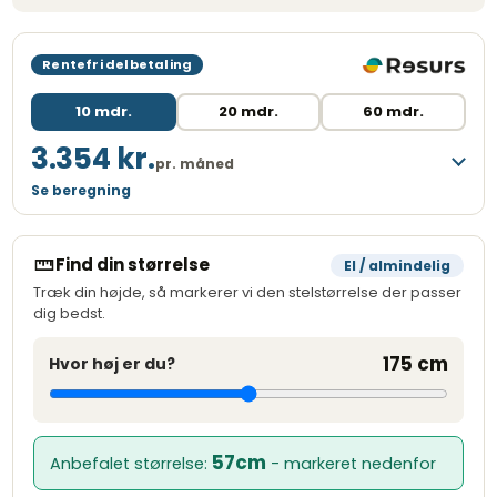
Rentefri delbetaling
10 mdr.
20 mdr.
60 mdr.
3.354 kr.
pr. måned
Se beregning
Løbetid
10 måneder
Månedlig ydelse
3.354,00 kr.
Find din størrelse
El / almindelig
Kreditbeløb
32.999,00 kr.
Træk din højde, så markerer vi den stelstørrelse der passer
dig bedst.
Variabel debitorrente
0,00 %
Oprettelsesgebyr
249,00 kr.
175 cm
Hvor høj er du?
Administrationsgebyr/md.
29,00 kr.
ÅOP
1,85 %
Kreditomkostninger
539,00 kr.
57cm
Anbefalet størrelse:
- markeret nedenfor
Samlet beløb at betale
33.538,00 kr.