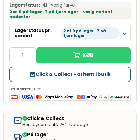
Lagerstatus:
Vælg farve
2 af 9 på lager · 7 på fjernlager – vælg variant
nedenfor
Lagerstatus pr.
2 af 9 på lager · 7 på
variant
fjernlager
46cm
Mat
Læg i kurv
Fjernlager 10-14 hverdage
meteorgrå
49cm
Click & Collect - afhent i butik
Mat
metallisk
Læg i kurv
Fjernlager 10-14 hverdage
Betal sikkert med:
orange
Mat meteorgrå
Læg i kurv
Få tilbage
53cm
Click & Collect
Mat
Hent cyklen i butik 2-4 hverdage
metallisk
Læg i kurv
Fjernlager 10-14 hverdage
orange
På lager