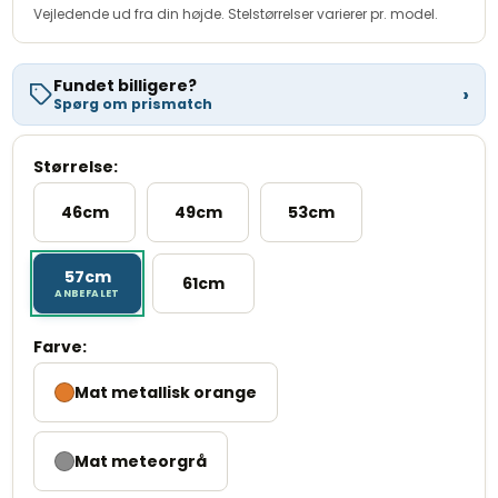
Vejledende ud fra din højde. Stelstørrelser varierer pr. model.
Se fuld beregning hos Resurs Bank ›
Variabel debitorrente 0,00 %. Kreditgiver er Resurs Bank. Beregnet
eksempel ved kontantkøbspris 32.999,00 kr., 10 mdr. løbetid. Med
forbehold for kreditgodkendelse.
Fundet billigere?
›
Spørg om prismatch
Størrelse:
46cm
49cm
53cm
57cm
61cm
Farve:
Mat metallisk orange
Mat meteorgrå