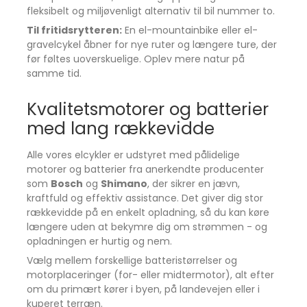
fleksibelt og miljøvenligt alternativ til bil nummer to.
Til fritidsrytteren:
En el-mountainbike eller el-
gravelcykel åbner for nye ruter og længere ture, der
før føltes uoverskuelige. Oplev mere natur på
samme tid.
Kvalitetsmotorer og batterier
med lang rækkevidde
Alle vores elcykler er udstyret med pålidelige
motorer og batterier fra anerkendte producenter
som
Bosch
og
Shimano
, der sikrer en jævn,
kraftfuld og effektiv assistance. Det giver dig stor
rækkevidde på en enkelt opladning, så du kan køre
længere uden at bekymre dig om strømmen - og
opladningen er hurtig og nem.
Vælg mellem forskellige batteristørrelser og
motorplaceringer (for- eller midtermotor), alt efter
om du primært kører i byen, på landevejen eller i
kuperet terræn.