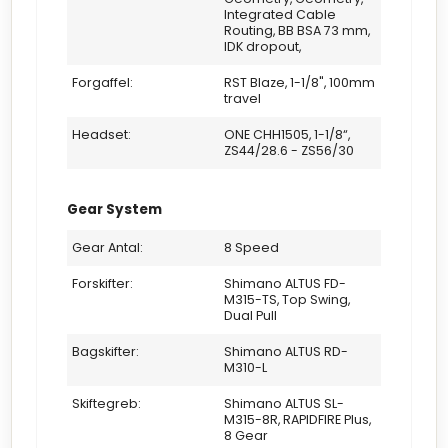
Det er en alsidig og driftssikker cykel, der fungerer
Integrated Cable
Routing, BB BSA 73 mm,
lige godt til hverdagens transport som til fritidens
IDK dropout,
ture i naturen.
Forgaffel:
RST Blaze, 1-1/8", 100mm
Hydrauliske skivebremser
travel
Leverer sikker og kraftfuld bremsekraft, også i
regn, mudder og skiftende forhold.
Headset:
ONE CHH1505, 1-1/8“,
ZS44/28.6 - ZS56/30
Klar til praktisk udstyr
Forberedt til montering af skærme, støtteben og
bagagebærer, så cyklen nemt kan tilpasses dine
Gear System
behov.
Gear Antal:
8 Speed
Stilrent og sporty design
Et moderne udtryk, der ser lige så godt ud på
Forskifter:
Shimano ALTUS FD-
M315-TS, Top Swing,
skovstierne som foran studie eller arbejdsplads.
Dual Pull
Klar til at tage dit MTB-eventyr til næste niveau?
Bagskifter:
Shimano ALTUS RD-
Superior XC 819 kombinerer komfort, funktionalitet
M310-L
og alsidighed i en mountainbike, der passer perfekt
til både hverdag og aktive oplevelser i naturen.
Skiftegreb:
Shimano ALTUS SL-
M315-8R, RAPIDFIRE Plus,
8 Gear