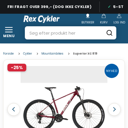
FRI FRAGT OVER 399,- (DOG IKKE CYKLER)
5-STJER
BUTIKKER
KURV
LOG IND
MENU
Forside
Cykler
Mountainbikes
Superior XC 819
-25%
NYHED