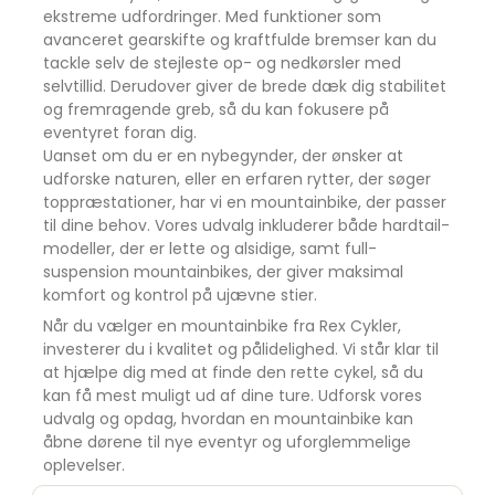
ekstreme udfordringer. Med funktioner som
avanceret gearskifte og kraftfulde bremser kan du
tackle selv de stejleste op- og nedkørsler med
selvtillid. Derudover giver de brede dæk dig stabilitet
og fremragende greb, så du kan fokusere på
eventyret foran dig.
Uanset om du er en nybegynder, der ønsker at
udforske naturen, eller en erfaren rytter, der søger
toppræstationer, har vi en mountainbike, der passer
til dine behov. Vores udvalg inkluderer både hardtail-
modeller, der er lette og alsidige, samt full-
suspension mountainbikes, der giver maksimal
komfort og kontrol på ujævne stier.
Når du vælger en mountainbike fra Rex Cykler,
investerer du i kvalitet og pålidelighed. Vi står klar til
at hjælpe dig med at finde den rette cykel, så du
kan få mest muligt ud af dine ture. Udforsk vores
udvalg og opdag, hvordan en mountainbike kan
åbne dørene til nye eventyr og uforglemmelige
oplevelser.