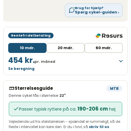
Brug for hjælp?
Spørg cykel-guiden ›
Rentefri delbetaling
10 mdr.
20 mdr.
60 mdr.
454 kr.
pr. måned
Se beregning
Løbetid
10 måneder
Månedlig ydelse
454,00 kr.
Størrelsesguide
MTB
Kreditbeløb
3.999,00 kr.
Denne cykel fås i størrelse
22"
.
Variabel debitorrente
0,00 %
190-206 cm
Passer typisk ryttere på ca.
høj
Oprettelsesgebyr
249,00 kr.
Administrationsgebyr/md.
29,00 kr.
Vejledende ud fra stelstørrelsen - spændet er rummeligt, så de
fleste i intervallet kan køre den. Er du i tvivl, så
skriv til os
.
ÅOP
16,42 %