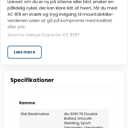
Uanset om du er ny på stierne eller blot ønsker en
pålidelig cykel, der kan klare lidt af hvert, får du med
XC 819 en stærk og tryg indgang til mountainbike-
verdenen uden at gå på kompromis med kvalitet
eller pris.
Hvorfor vælge Superior XC 819?
Let og stærk aluminiumsramme
Bygget til at holde med en sporty og balanceret
Læs mere
geometri, der giver god kontrol og høj komfort i
varieret terræn.
Shimano 2x8-speed geargruppe
Bredt gearområde med let og præcis betjening,
Specifikationer
som gør cyklen velegnet til både flade stræk og
kuperede ruter.
Affjedret forgaffel med 100 mm vandring
Ramme
Suntour-forgaffel absorberer stød fra ujævnt
underlag og giver ekstra komfort og bedre kontrol
Stel Beskrivelse:
Alu 6061 T6 Double
på stier og grus.
Butted, Smooth
Welding, Sport
Superior XC 819 er mere end bare en begynder-MTB.
Geometry, Geometry,