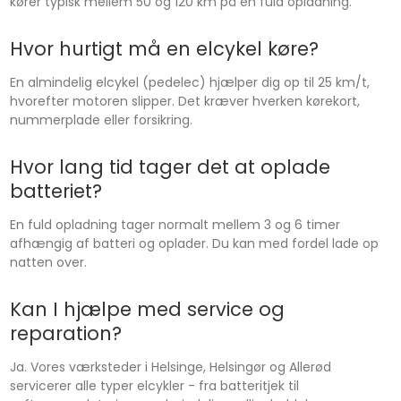
kører typisk mellem 50 og 120 km på en fuld opladning.
Hvor hurtigt må en elcykel køre?
En almindelig elcykel (pedelec) hjælper dig op til 25 km/t,
hvorefter motoren slipper. Det kræver hverken kørekort,
nummerplade eller forsikring.
Hvor lang tid tager det at oplade
batteriet?
En fuld opladning tager normalt mellem 3 og 6 timer
afhængig af batteri og oplader. Du kan med fordel lade op
natten over.
Kan I hjælpe med service og
reparation?
Ja. Vores værksteder i Helsinge, Helsingør og Allerød
servicerer alle typer elcykler - fra batteritjek til