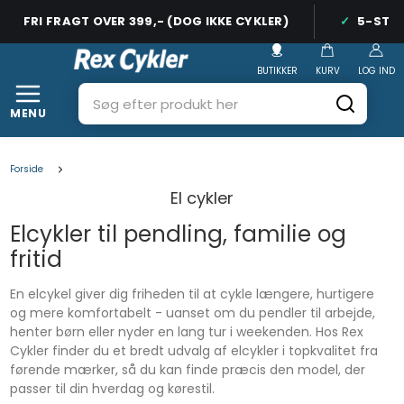
FRI FRAGT OVER 399,- (DOG IKKE CYKLER)
5-STJER
BUTIKKER
KURV
LOG IND
MENU
Forside
El cykler
Elcykler til pendling, familie og
fritid
En elcykel giver dig friheden til at cykle længere, hurtigere
og mere komfortabelt - uanset om du pendler til arbejde,
henter børn eller nyder en lang tur i weekenden. Hos Rex
Cykler finder du et bredt udvalg af elcykler i topkvalitet fra
førende mærker, så du kan finde præcis den model, der
passer til din hverdag og kørestil.