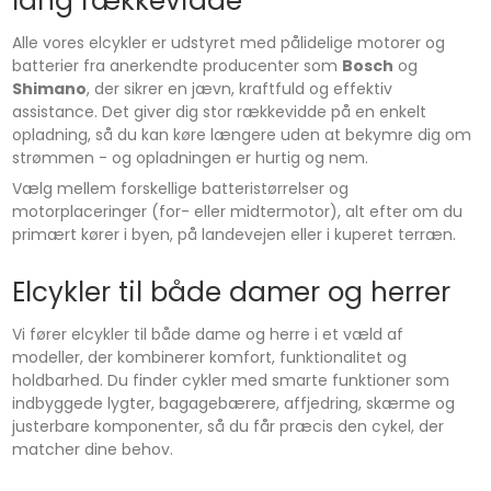
lang rækkevidde
Alle vores elcykler er udstyret med pålidelige motorer og
batterier fra anerkendte producenter som
Bosch
og
Shimano
, der sikrer en jævn, kraftfuld og effektiv
assistance. Det giver dig stor rækkevidde på en enkelt
opladning, så du kan køre længere uden at bekymre dig om
strømmen - og opladningen er hurtig og nem.
Vælg mellem forskellige batteristørrelser og
motorplaceringer (for- eller midtermotor), alt efter om du
primært kører i byen, på landevejen eller i kuperet terræn.
Elcykler til både damer og herrer
Vi fører elcykler til både dame og herre i et væld af
modeller, der kombinerer komfort, funktionalitet og
holdbarhed. Du finder cykler med smarte funktioner som
indbyggede lygter, bagagebærere, affjedring, skærme og
justerbare komponenter, så du får præcis den cykel, der
matcher dine behov.