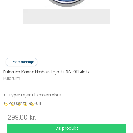
Sammenlign
Fulcrum Kassettehus Leje til RS-011 4stk
Fulcrum
Type: Lejer til kassettehus
Passer til: RS-011
Antal: 4 stk
299,00 kr.
Anvendelse: Udskiftning eller vedligeholdelse af
kassettehus
Vis produkt