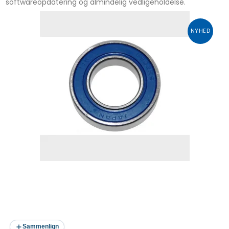
softwareopdatering og almindelig vedligeholdelse.
NYHED
Sammenlign