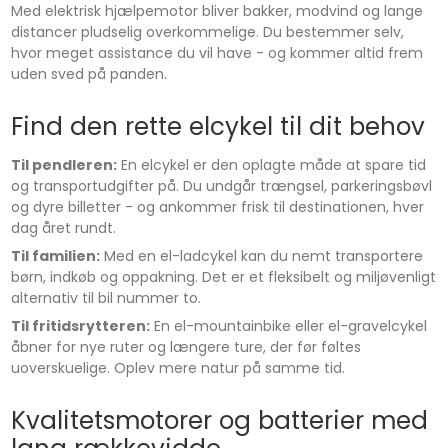
Med elektrisk hjælpemotor bliver bakker, modvind og lange
distancer pludselig overkommelige. Du bestemmer selv,
hvor meget assistance du vil have - og kommer altid frem
uden sved på panden.
Find den rette elcykel til dit behov
Til pendleren:
En elcykel er den oplagte måde at spare tid
og transportudgifter på. Du undgår trængsel, parkeringsbøvl
og dyre billetter - og ankommer frisk til destinationen, hver
dag året rundt.
Til familien:
Med en el-ladcykel kan du nemt transportere
børn, indkøb og oppakning. Det er et fleksibelt og miljøvenligt
alternativ til bil nummer to.
Til fritidsrytteren:
En el-mountainbike eller el-gravelcykel
åbner for nye ruter og længere ture, der før føltes
uoverskuelige. Oplev mere natur på samme tid.
Kvalitetsmotorer og batterier med