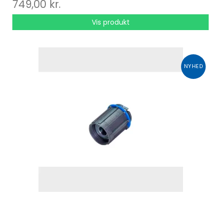
749,00 kr.
Materiale: Aluminium
Anvendelse: MTB og landevej
Vis produkt
NYHED