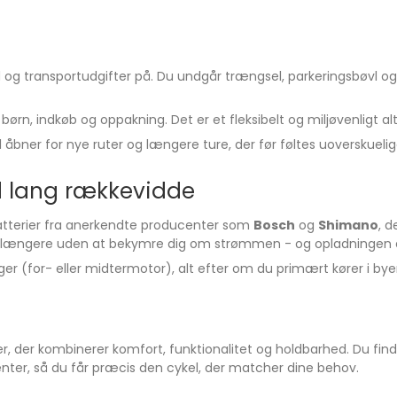
og transportudgifter på. Du undgår trængsel, parkeringsbøvl og d
n, indkøb og oppakning. Det er et fleksibelt og miljøvenligt alte
l åbner for nye ruter og længere ture, der før føltes uoverskuel
d lang rækkevidde
batterier fra anerkendte producenter som
Bosch
og
Shimano
, d
re længere uden at bekymre dig om strømmen - og opladningen 
er (for- eller midtermotor), alt efter om du primært kører i byen
ller, der kombinerer komfort, funktionalitet og holdbarhed. Du f
er, så du får præcis den cykel, der matcher dine behov.