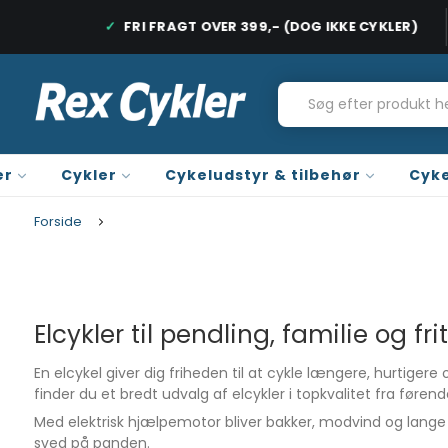
RDAGE
FRI FRAGT OVER 399,- (DOG IKKE CYKLER)
HURTIG LEVERING, 1-2 HVERDAGE
FRI FRAGT PÅ
er
Cykler
Cykeludstyr & tilbehør
Cyke
Forside
Elcykler til pendling, familie og fri
En elcykel giver dig friheden til at cykle længere, hurtiger
finder du et bredt udvalg af elcykler i topkvalitet fra føre
Med elektrisk hjælpemotor bliver bakker, modvind og lang
sved på panden.