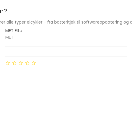
on?
er alle typer elcykler - fra batteritjek til softwareopdatering og 
MET Elfo
MET