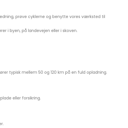
jledning, prøve cyklerne og benytte vores værksted til
er i byen, på landevejen eller i skoven.
ører typisk mellem 50 og 120 km på en fuld opladning.
ade eller forsikring.
r.