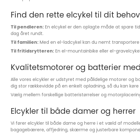
Find den rette elcykel til dit behov
Til pendleren:
En elcykel er den oplagte måde at spare tid 
dag året rundt.
Til familien:
Med en el-ladcykel kan du nemt transportere bør
Til fritidsrytteren:
En el-mountainbike eller el-gravelcyke
Kvalitetsmotorer og batterier me
Alle vores elcykler er udstyret med pålidelige motorer og 
dig stor rækkevidde på en enkelt opladning, så du kan kø
Vælg mellem forskellige batteristørrelser og motorplacering
Elcykler til både damer og herrer
Vi fører elcykler til både dame og herre i et væld af mode
bagagebærere, affjedring, skærme og justerbare komponent