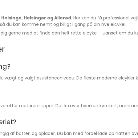
i
Helsinge, Helsingør og Allerød
. Her kan du få professionel ve
g, så du kan komme nemt og billigt i gang på din nye elcykel.
 dig gerne med at finde den helt rette elcykel - uanset om du kør
er
ng?
, vægt og valgt assistanceniveau. De fleste moderne elcykler k
 hvorefter motoren slipper. Det kræver hverken kørekort, nummerpl
riet?
gig af batteri og oplader. Du kan med fordel lade op natten ove